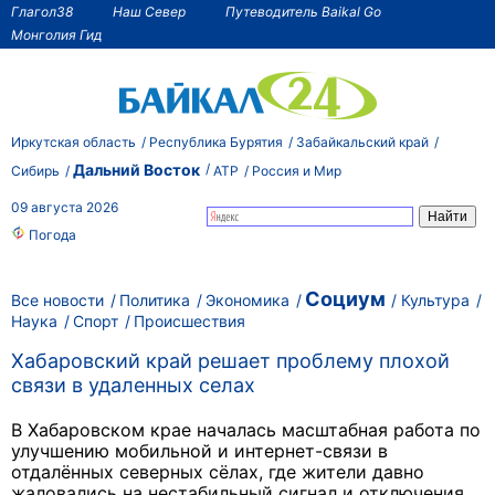
Глагол38
Наш Север
Путеводитель Baikal Go
Монголия Гид
Иркутская область
Республика Бурятия
Забайкальский край
Дальний Восток
Сибирь
АТР
Россия и Мир
09 августа 2026
Погода
Социум
Все новости
Политика
Экономика
Культура
Наука
Спорт
Происшествия
Хабаровский край решает проблему плохой
связи в удаленных селах
В Хабаровском крае началась масштабная работа по
улучшению мобильной и интернет-связи в
отдалённых северных сёлах, где жители давно
жаловались на нестабильный сигнал и отключения.