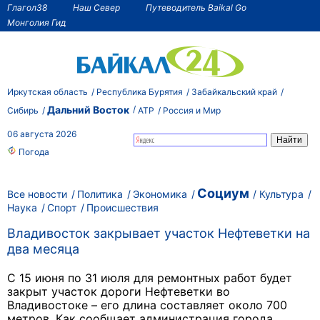
Глагол38
Наш Север
Путеводитель Baikal Go
Монголия Гид
Иркутская область
Республика Бурятия
Забайкальский край
Дальний Восток
Сибирь
АТР
Россия и Мир
06 августа 2026
Погода
Социум
Все новости
Политика
Экономика
Культура
Наука
Спорт
Происшествия
Владивосток закрывает участок Нефтеветки на
два месяца
С 15 июня по 31 июля для ремонтных работ будет
закрыт участок дороги Нефтеветки во
Владивостоке – его длина составляет около 700
метров. Как сообщает администрация города,