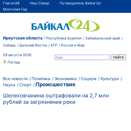
Глагол38
Наш Север
Путеводитель Baikal Go
Монголия Гид
Иркутская область
Республика Бурятия
Забайкальский край
Сибирь
Дальний Восток
АТР
Россия и Мир
08 августа 2026
Погода
Все новости
Политика
Экономика
Социум
Культура
Происшествия
Наука
Спорт
Шелеховчанина оштрафовали на 2,7 млн
рублей за загрязнение реки