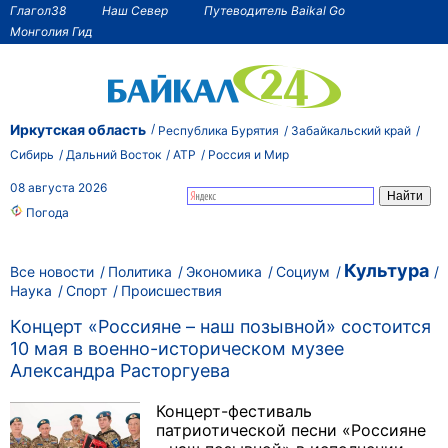
Глагол38
Наш Север
Путеводитель Baikal Go
Монголия Гид
Иркутская область
Республика Бурятия
Забайкальский край
Сибирь
Дальний Восток
АТР
Россия и Мир
08 августа 2026
Погода
Культура
Все новости
Политика
Экономика
Социум
Наука
Спорт
Происшествия
Концерт «Россияне – наш позывной» состоится
10 мая в военно-историческом музее
Александра Расторгуева
Концерт-фестиваль
патриотической песни «Россияне