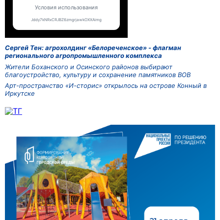
Сергей Тен: агрохолдинг «Белореченское» - флагман
регионального агропромышленного комплекса
Жители Боханского и Осинского районов выбирают
благоустройство, культуру и сохранение памятников ВОВ
Арт-пространство «И-сторис» открылось на острове Конный в
Иркутске