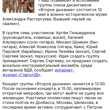
– наш позывной» в исполнении
группы союза десантников
«Второе дыхание» состоится 10
мая в военно-историческом музее
Александра Расторгуева (Бывший
«музей на
свалке»).
В группе семь участников: Артём Гильмудинов
(руководитель, клавиши, вокал), Евгений
Альперович (соло-гитара),
Михаил Шумкин (бас-
гитара),
Алексей Хомколов (гитара, баян), Юрий
Паровой (барабаны), Ирина Лезнёва (вокал), Сергей
Сергеев (вокал, перкуссия).
Идея создать группу
принадлежит Сергею Сергееву, он придумал создать
вокально-инструментальный ансамбль среди
ветеранов ВДВ, сообщает
интернет-
журнал
«Глагол38»
.
Концерт группы «Второе дыхание» начнется в 12:00.
После окончания концерта, в 15.00, запланирован
открытый микрофон, где могут выйти на сцену все
желающие.
Участники коллектива пишут песни на
стихи поэтов из Донбасса, Москвы, Шелехова, в
последнее время активно сотрудничают с Петром