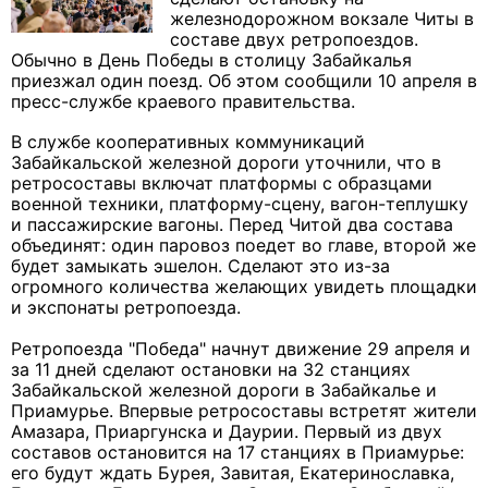
железнодорожном вокзале Читы в
составе двух ретропоездов.
Обычно в День Победы в столицу Забайкалья
приезжал один поезд. Об этом сообщили 10 апреля в
пресс-службе краевого правительства.
В службе кооперативных коммуникаций
Забайкальской железной дороги уточнили, что в
ретросоставы включат платформы с образцами
военной техники, платформу-сцену, вагон-теплушку
и пассажирские вагоны. Перед Читой два состава
объединят: один паровоз поедет во главе, второй же
будет замыкать эшелон. Сделают это из-за
огромного количества желающих увидеть площадки
и экспонаты ретропоезда.
Ретропоезда "Победа" начнут движение 29 апреля и
за 11 дней сделают остановки на 32 станциях
Забайкальской железной дороги в Забайкалье и
Приамурье. Впервые ретросоставы встретят жители
Амазара, Приаргунска и Даурии. Первый из двух
составов остановится на 17 станциях в Приамурье:
его будут ждать Бурея, Завитая, Екатеринославка,