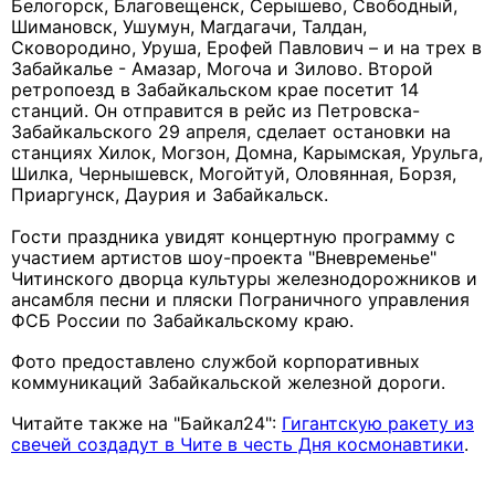
Белогорск, Благовещенск, Серышево, Свободный,
Шимановск, Ушумун, Магдагачи, Талдан,
Сковородино, Уруша, Ерофей Павлович – и на трех в
Забайкалье - Амазар, Могоча и Зилово. Второй
ретропоезд в Забайкальском крае посетит 14
станций. Он отправится в рейс из Петровска-
Забайкальского 29 апреля, сделает остановки на
станциях Хилок, Могзон, Домна, Карымская, Урульга,
Шилка, Чернышевск, Могойтуй, Оловянная, Борзя,
Приаргунск, Даурия и Забайкальск.
Гости праздника увидят концертную программу с
участием артистов шоу-проекта "Вневременье"
Читинского дворца культуры железнодорожников и
ансамбля песни и пляски Пограничного управления
ФСБ России по Забайкальскому краю.
Фото предоставлено службой корпоративных
коммуникаций Забайкальской железной дороги.
Читайте также на "Байкал24":
Гигантскую ракету из
свечей создадут в Чите в честь Дня космонавтики
.