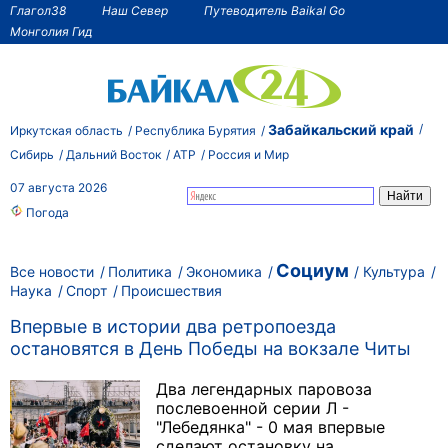
Глагол38
Наш Север
Путеводитель Baikal Go
Монголия Гид
Забайкальский край
Иркутская область
Республика Бурятия
Сибирь
Дальний Восток
АТР
Россия и Мир
07 августа 2026
Погода
Социум
Все новости
Политика
Экономика
Культура
Наука
Спорт
Происшествия
Впервые в истории два ретропоезда
остановятся в День Победы на вокзале Читы
Два легендарных паровоза
послевоенной серии Л -
"Лебедянка" - 0 мая впервые
сделают остановку на