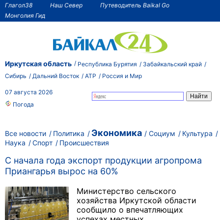
Глагол38
Наш Север
Путеводитель Baikal Go
Монголия Гид
Иркутская область
Республика Бурятия
Забайкальский край
Сибирь
Дальний Восток
АТР
Россия и Мир
07 августа 2026
Погода
Экономика
Все новости
Политика
Социум
Культура
Наука
Спорт
Происшествия
С начала года экспорт продукции агропрома
Приангарья вырос на 60%
Министерство сельского
хозяйства Иркутской области
сообщило о впечатляющих
успехах местных