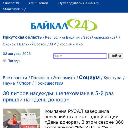
Глагол38
Наш Север
Путеводитель Baikal Go
Монголия Гид
Иркутская область
Республика Бурятия
Забайкальский край
Сибирь
Дальний Восток
АТР
Россия и Мир
08 августа 2026
Погода
Социум
Все новости
Политика
Экономика
Культура
Наука
Спорт
Происшествия
30 литров надежды: шелеховчане в 5-й раз
пришли на «День донора»
Компания РУСАЛ завершила
весенний этап ежегодной акции
«День донора». В этом сезоне 360
сотрудников "РУСАЛа" и "Эн+"