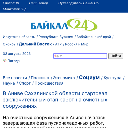
Глагол38
Наш Север
Путеводитель Baikal Go
Монголия Гид
Иркутская область
Республика Бурятия
Забайкальский край
Дальний Восток
Сибирь
АТР
Россия и Мир
08 августа 2026
Погода
Социум
Все новости
Политика
Экономика
Культура
Наука
Спорт
Происшествия
В Аниве Сахалинской области стартовал
заключительный этап работ на очистных
сооружениях
На очистных сооружениях в Аниве началась
завершающая фаза пусконаладочных работ,