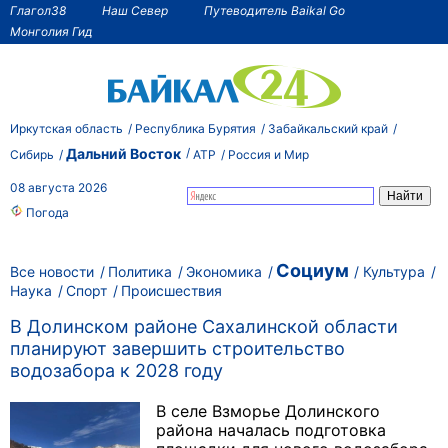
Глагол38
Наш Север
Путеводитель Baikal Go
Монголия Гид
Иркутская область
Республика Бурятия
Забайкальский край
Дальний Восток
Сибирь
АТР
Россия и Мир
08 августа 2026
Погода
Социум
Все новости
Политика
Экономика
Культура
Наука
Спорт
Происшествия
В Долинском районе Сахалинской области
планируют завершить строительство
водозабора к 2028 году
В селе Взморье Долинского
района началась подготовка