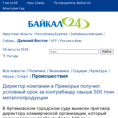
Глагол38
Наш Север
Путеводитель Baikal Go
Монголия Гид
Иркутская область
Республика Бурятия
Забайкальский край
Дальний Восток
Сибирь
АТР
Россия и Мир
09 августа 2026
Погода
Все новости
Политика
Экономика
Социум
Культура
Происшествия
Наука
Спорт
Директор компании в Приморье получил
условный срок за контрабанду свыше 500 тонн
металлопродукции
В Артемовском городском суде вынесен приговор
директору коммерческой организации, который