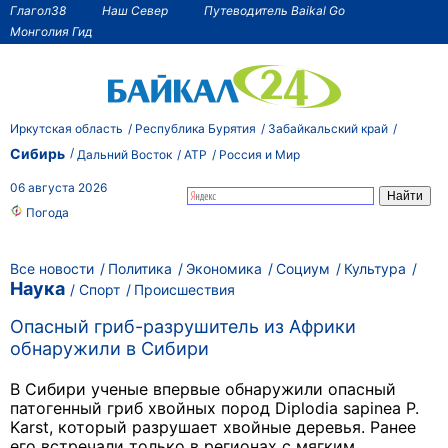
Глагол38
Наш Север
Путеводитель Baikal Go
Монголия Гид
Иркутская область
Республика Бурятия
Забайкальский край
Сибирь
Дальний Восток
АТР
Россия и Мир
06 августа 2026
Погода
Все новости
Политика
Экономика
Социум
Культура
Наука
Спорт
Происшествия
Опасный гриб-разрушитель из Африки
обнаружили в Сибири
В Сибири ученые впервые обнаружили опасный
патогенный гриб хвойных пород Diplodia sapinea P.
Karst, который разрушает хвойные деревья. Ранее
его встречали только в регионах с мягким