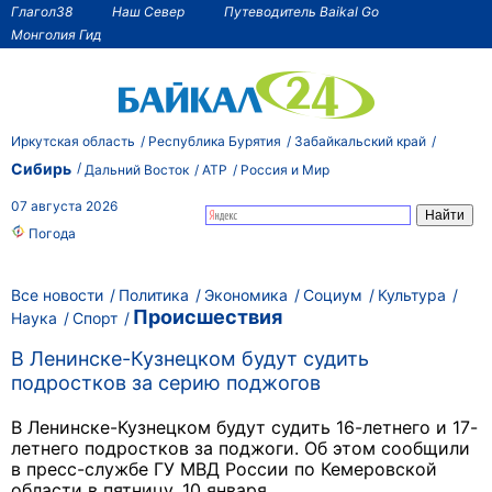
Глагол38
Наш Север
Путеводитель Baikal Go
Монголия Гид
Иркутская область
Республика Бурятия
Забайкальский край
Сибирь
Дальний Восток
АТР
Россия и Мир
07 августа 2026
Погода
Все новости
Политика
Экономика
Социум
Культура
Происшествия
Наука
Спорт
В Ленинске-Кузнецком будут судить
подростков за серию поджогов
В Ленинске-Кузнецком будут судить 16-летнего и 17-
летнего подростков за поджоги. Об этом сообщили
в пресс-службе ГУ МВД России по Кемеровской
области в пятницу, 10 января.