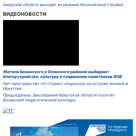
Амурская область выходит из режима бесконечной стройки
ВИДЕОНОВОСТИ
Жители Боханского и Осинского районов выбирают
благоустройство, культуру и сохранение памятников ВОВ
Арт-пространство «И-сторис» открылось на острове Конный в
Иркутске
Председатель Заксобрания Иркутской области посетил
Боханский педагогический колледж