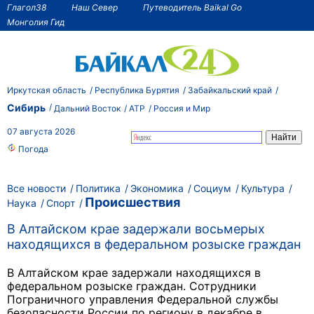
Глагол38
Наш Север
Путеводитель Baikal Go
Монголия Гид
Иркутская область
Республика Бурятия
Забайкальский край
Сибирь
Дальний Восток
АТР
Россия и Мир
07 августа 2026
Погода
Все новости
Политика
Экономика
Социум
Культура
Происшествия
Наука
Спорт
В Алтайском крае задержали восьмерых
находящихся в федеральном розыске граждан
В Алтайском крае задержали находящихся в
федеральном розыске граждан. Сотрудники
Пограничного управления Федеральной службы
безопасности России по региону в декабре в