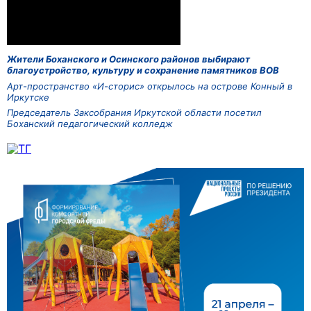
Жители Боханского и Осинского районов выбирают
благоустройство, культуру и сохранение памятников ВОВ
Арт-пространство «И-сторис» открылось на острове Конный в
Иркутске
Председатель Заксобрания Иркутской области посетил
Боханский педагогический колледж