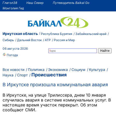
Глагол38
Наш Север
Путеводитель Baikal Go
Монголия Гид
Иркутская область
Республика Бурятия
Забайкальский край
Сибирь
Дальний Восток
АТР
Россия и Мир
06 августа 2026
Погода
Все новости
Политика
Экономика
Социум
Культура
Происшествия
Наука
Спорт
В Иркутске произошла коммунальная авария
В Иркутске, на улице Трилиссера, днем 10 января
случилась авария в системе коммунальных услуг. В
настоящее время участок перекрыт. Об этом
сообщают СМИ.