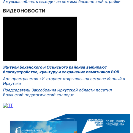
Амурская область выходит из режима бесконечной стройки
ВИДЕОНОВОСТИ
Жители Боханского и Осинского районов выбирают
благоустройство, культуру и сохранение памятников ВОВ
Арт-пространство «И-сторис» открылось на острове Конный в
Иркутске
Председатель Заксобрания Иркутской области посетил
Боханский педагогический колледж