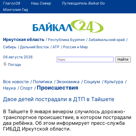
Глагол38
Наш Север
Путеводитель Baikal Go
Монголия Гид
Иркутская область
Республика Бурятия
Забайкальский край
Сибирь
Дальний Восток
АТР
Россия и Мир
06 августа 2026
Погода
Все новости
Политика
Экономика
Социум
Культура
Происшествия
Наука
Спорт
Двое детей пострадали в ДТП в Тайшете
В Тайшете 9 января вечером случилось дорожно-
транспортное происшествие, в котором пострадали
два ребёнка. Об этом информирует пресс-служба
ГИБДД Иркутской области.