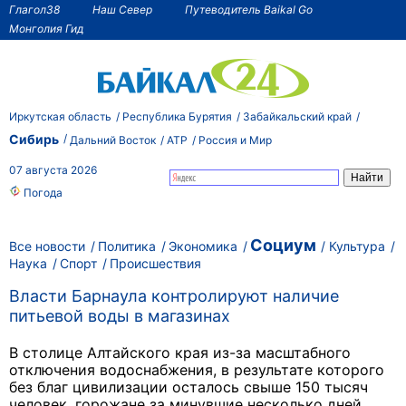
Глагол38
Наш Север
Путеводитель Baikal Go
Монголия Гид
Иркутская область
Республика Бурятия
Забайкальский край
Сибирь
Дальний Восток
АТР
Россия и Мир
07 августа 2026
Погода
Социум
Все новости
Политика
Экономика
Культура
Наука
Спорт
Происшествия
Власти Барнаула контролируют наличие
питьевой воды в магазинах
В столице Алтайского края из-за масштабного
отключения водоснабжения, в результате которого
без благ цивилизации осталось свыше 150 тысяч
человек, горожане за минувшие несколько дней