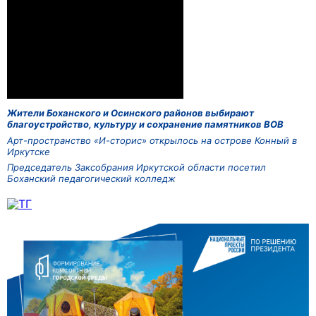
Жители Боханского и Осинского районов выбирают
благоустройство, культуру и сохранение памятников ВОВ
Арт-пространство «И-сторис» открылось на острове Конный в
Иркутске
Председатель Заксобрания Иркутской области посетил
Боханский педагогический колледж