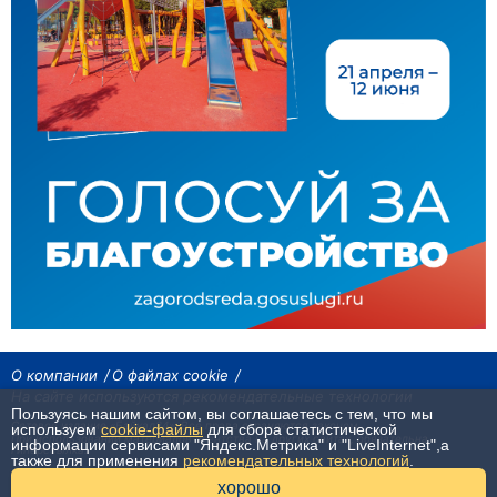
О компании
О файлах cookie
На сайте используются рекомендательные технологии
Пользуясь нашим сайтом, вы соглашаетесь с тем, что мы
Сетевое издание «Байкал24». Все права охраняются законом.
используем
cookie-файлы
для сбора статистической
При использовании материалов агентства на других сайтах, обязательна
информации сервисами "Яндекс.Метрика" и "LiveInternet",а
гиперссылка.
также для применения
рекомендательных технологий
.
16+
хорошо