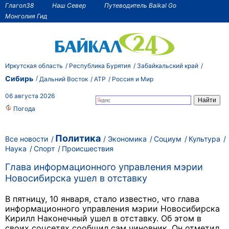
Глагол38
Наш Север
Путеводитель Baikal Go
Монголия Гид
Иркутская область
Республика Бурятия
Забайкальский край
Сибирь
Дальний Восток
АТР
Россия и Мир
06 августа 2026
Погода
Политика
Все новости
Экономика
Социум
Культура
Наука
Спорт
Происшествия
Глава информационного управления мэрии
Новосибирска ушел в отставку
В пятницу, 10 января, стало известно, что глава
информационного управления мэрии Новосибирска
Кирилл Наконечный ушел в отставку. Об этом в
своих соцсетях сообщил сам чиновник. Он отметил