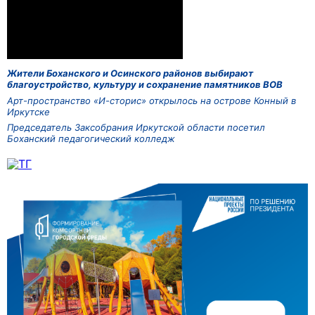
Жители Боханского и Осинского районов выбирают
благоустройство, культуру и сохранение памятников ВОВ
Арт-пространство «И-сторис» открылось на острове Конный в
Иркутске
Председатель Заксобрания Иркутской области посетил
Боханский педагогический колледж