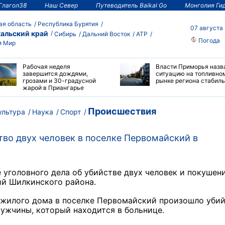
Глагол38
Наш Север
Путеводитель Baikal Go
Монголия Ги
ая область
Республика Бурятия
07 августа
альский край
Сибирь
Дальний Восток
АТР
Погода
и Мир
Рабочая неделя
Власти Приморья назв
завершится дождями,
ситуацию на топливно
грозами и 30-градусной
рынке региона стабил
жарой в Приангарье
Происшествия
ультура
Наука
Спорт
тво двух человек в поселке Первомайский в
уголовного дела об убийстве двух человек и покушен
ий Шилкинского района.
р жилого дома в поселке Первомайский произошло убий
мужчины, который находится в больнице.