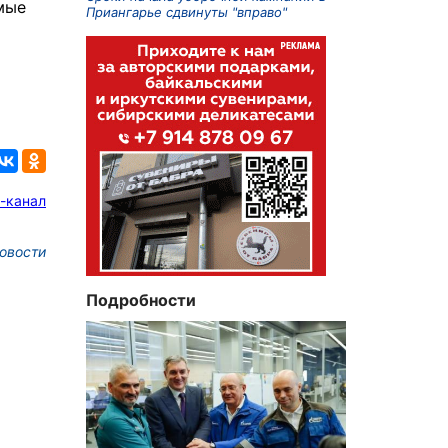
мые
Приангарье сдвинуты "вправо"
-канал
овости
Подробности