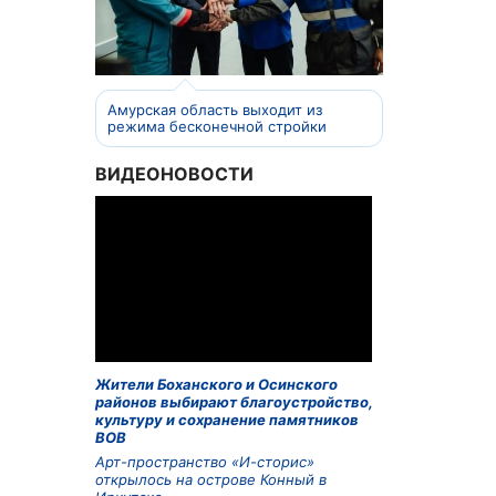
Амурская область выходит из
режима бесконечной стройки
ВИДЕОНОВОСТИ
Жители Боханского и Осинского
районов выбирают благоустройство,
культуру и сохранение памятников
ВОВ
Арт-пространство «И-сторис»
открылось на острове Конный в