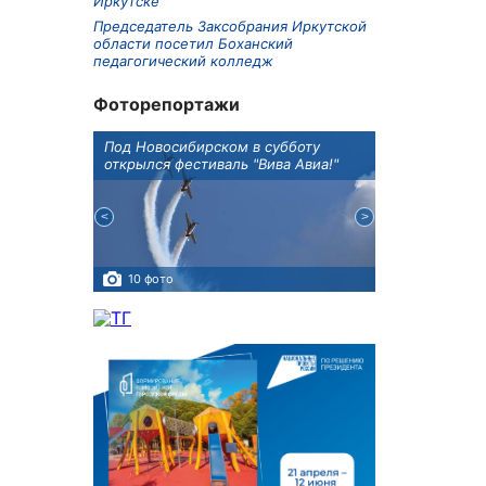
Иркутске
Председатель Заксобрания Иркутской
области посетил Боханский
педагогический колледж
Фоторепортажи
Оксана
Под Новосибирском в субботу
В Иркутске го
оддержке
открылся фестиваль "Вива Авиа!"
новую детску
10 фото
5 фото