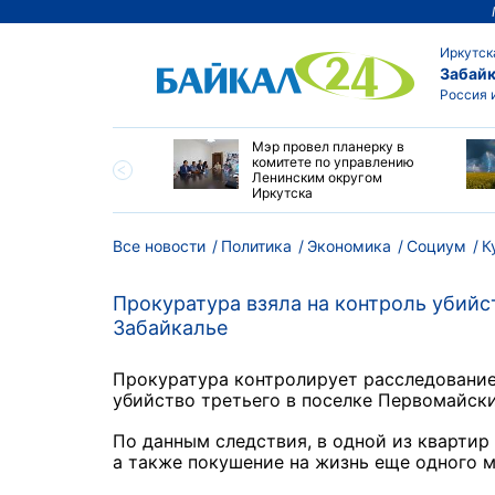
Иркутск
Забайк
Россия 
утске началась
Мэр провел планерку в
а с фотографами,
комитете по управлению
агающими сделать
Ленинским округом
и с совами
Иркутска
Все новости
Политика
Экономика
Социум
К
Прокуратура взяла на контроль убийс
Забайкалье
Прокуратура контролирует расследование 
убийство третьего в поселке Первомайск
По данным следствия, в одной из кварти
а также покушение на жизнь еще одного 