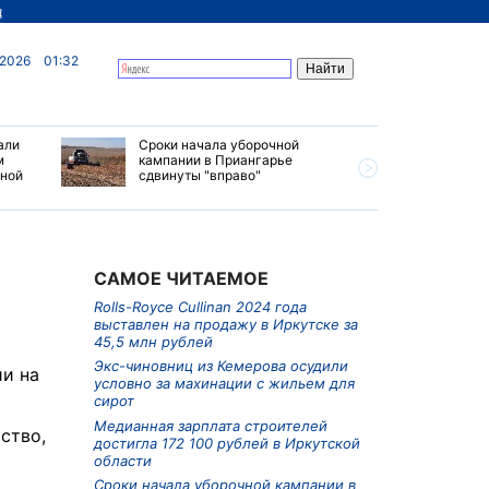
д
 2026
01:32
али
Сроки начала уборочной
Почти 7 
м
кампании в Приангарье
отправил
ьной
сдвинуты "вправо"
станций 
июле 202
САМОЕ ЧИТАЕМОЕ
Rolls-Royce Cullinan 2024 года
выставлен на продажу в Иркутске за
45,5 млн рублей
Экс-чиновниц из Кемерова осудили
ии на
условно за махинации с жильем для
сирот
Медианная зарплата строителей
ство,
достигла 172 100 рублей в Иркутской
области
Сроки начала уборочной кампании в