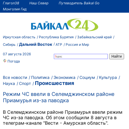
Глагол38
Наш Север
Путеводитель Baikal Go
Монголия Гид
Иркутская область
Республика Бурятия
Забайкальский край
Дальний Восток
Сибирь
АТР
Россия и Мир
07 августа 2026
Погода
Все новости
Политика
Экономика
Социум
Культура
Происшествия
Наука
Спорт
Режим ЧС ввели в Селемджинском районе
Приамурья из-за паводка
В Селемджинском районе Приамурья ввели режим
ЧС из-за паводка. Об этом сообщили 8 августа в
телеграм-канале "Вести - Амурская область".