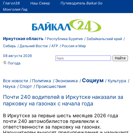
Глагол38
Наш Север
Путеводитель Baikal Go
Монголия Гид
Иркутская область
Республика Бурятия
Забайкальский край
Сибирь
Дальний Восток
АТР
Россия и Мир
08 августа 2026
Погода
Социум
Все новости
Политика
Экономика
Культура
Наука
Спорт
Происшествия
Почти 240 водителей в Иркутске наказали за
парковку на газонах с начала года
В Иркутске за первые шесть месяцев 2026 года
почти 240 автомобилистов привлекли к
ответственности за парковку на газонах.
Нарушителям выносят предупреждения и назначают