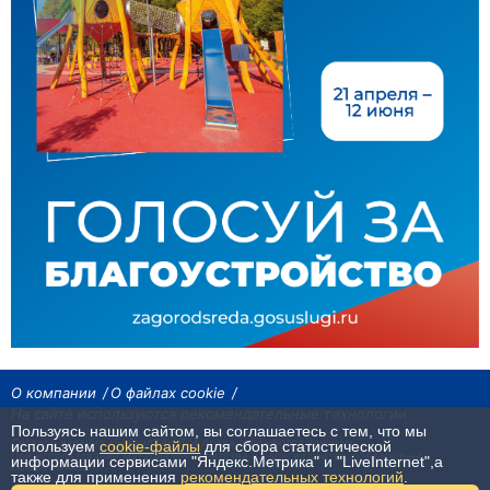
О компании
О файлах cookie
На сайте используются рекомендательные технологии
Пользуясь нашим сайтом, вы соглашаетесь с тем, что мы
Сетевое издание «Байкал24». Все права охраняются законом.
используем
cookie-файлы
для сбора статистической
При использовании материалов агентства на других сайтах, обязательна
информации сервисами "Яндекс.Метрика" и "LiveInternet",а
гиперссылка.
также для применения
рекомендательных технологий
.