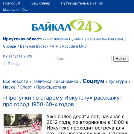
Глагол38
Наш Север
Путеводитель Baikal Go
Монголия Гид
Иркутская область
Республика Бурятия
Забайкальский край
Сибирь
Дальний Восток
АТР
Россия и Мир
09 августа 2026
Погода
Социум
Все новости
Политика
Экономика
Культура
Наука
Спорт
Происшествия
«Прогулки по старому Иркутску» расскажут
про город 1950-60-х годов
Уже более десяти лет, начиная с
2012 года, по вторникам в 18:00 в
Иркутске проходит встреча для
тех, кто неравнодушен к истории