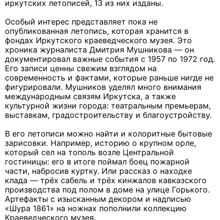
иркутских летописей, 13 из них изданы.
Особый интерес представляет пока не
опубликованная летопись, которая хранится в
фондах Иркутского краеведческого музея. Это
хроника журналиста Дмитрия Мушникова — он
документировал важные события с 1957 по 1972 год.
Его записи ценны свежим взглядом на
современность и фактами, которые раньше нигде не
фигурировали. Мушников уделял много внимания
международным связям Иркутска, а также
культурной жизни города: театральным премьерам,
выставкам, градостроительству и благоустройству.
В его летописи можно найти и колоритные бытовые
зарисовки. Например, историю о крупном орле,
который сел на тополь возле Центральной
гостиницы: его в итоге поймал боец пожарной
части, набросив куртку. Или рассказ о находке
клада — трёх сабель и трёх кинжалов кавказского
производства под полом в доме на улице Горького.
Артефакты с изысканным декором и надписью
«Шура 1861» на ножнах пополнили коллекцию
Краеведческого музея.