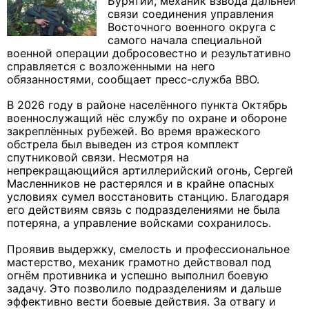
Бурятии, механик взвода дальней
связи соединения управления
Восточного военного округа с
самого начала специальной
военной операции добросовестно и результативно
справляется с возложенными на него
обязанностями, сообщает пресс-служба ВВО.
В 2026 году в районе населённого пункта Октябрь
военнослужащий нёс службу по охране и обороне
закреплённых рубежей. Во время вражеского
обстрела был выведен из строя комплект
спутниковой связи. Несмотря на
непрекращающийся артиллерийский огонь, Сергей
Масленников не растерялся и в крайне опасных
условиях сумел восстановить станцию. Благодаря
его действиям связь с подразделениями не была
потеряна, а управление войсками сохранилось.
Проявив выдержку, смелость и профессиональное
мастерство, механик грамотно действовал под
огнём противника и успешно выполнил боевую
задачу. Это позволило подразделениям и дальше
эффективно вести боевые действия. За отвагу и