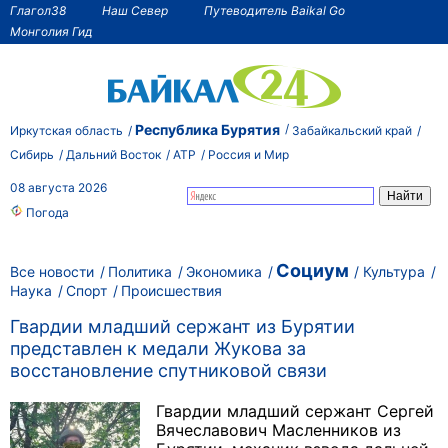
Глагол38
Наш Север
Путеводитель Baikal Go
Монголия Гид
Республика Бурятия
Иркутская область
Забайкальский край
Сибирь
Дальний Восток
АТР
Россия и Мир
08 августа 2026
Погода
Социум
Все новости
Политика
Экономика
Культура
Наука
Спорт
Происшествия
Гвардии младший сержант из Бурятии
представлен к медали Жукова за
восстановление спутниковой связи
Гвардии младший сержант Сергей
Вячеславович Масленников
из