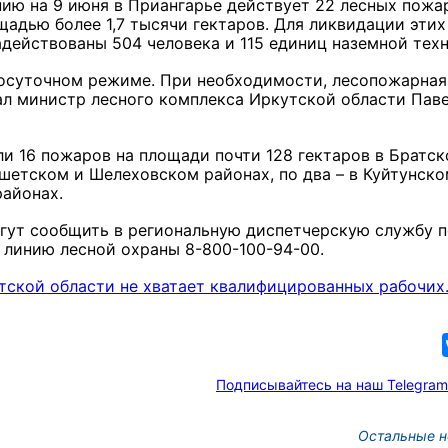
ию на 9 июня в Приангарье действует 22 лесных пожа
адью более 1,7 тысячи гектаров. Для ликвидации этих
действованы 504 человека и 115 единиц наземной техн
глосуточном режиме. При необходимости, лесопожарная
ал министр лесного комплекса Иркутской области Пав
ли 16 пожаров на площади почти 128 гектаров в Братск
етском и Шелеховском районах, по два – в Куйтунско
районах.
гут сообщить в региональную диспетчерскую службу п
 линию лесной охраны 8-800-100-94-00.
тской области не хватает квалифицированных рабочих
Подписывайтесь на наш Telegram
Остальные н