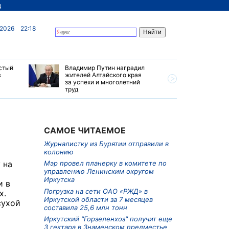
д
 2026
22:18
стый
Владимир Путин наградил
В Хабаро
в
жителей Алтайского края
виновног
за успехи и многолетний
двигател
труд
время по
САМОЕ ЧИТАЕМОЕ
Журналистку из Бурятии отправили в
колонию
 на
Мэр провел планерку в комитете по
управлению Ленинским округом
Иркутска
и в
Погрузка на сети ОАО «РЖД» в
х.
Иркутской области за 7 месяцев
сухой
составила 25,6 млн тонн
Иркутский "Горзеленхоз" получит еще
3 гектара в Знаменском предместье