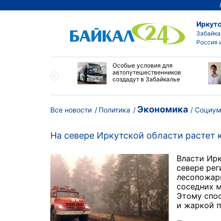
Иркутс
Забайка
Россия 
и Приморья назвали
Особые условия для
цию на топливном
автопутешественников
 региона стабильной
создадут в Забайкалье
Экономика
Все новости
Политика
Социу
На севере Иркутской области растет
Власти Ир
севере рег
лесопожарн
соседних м
Этому спос
и жаркой 