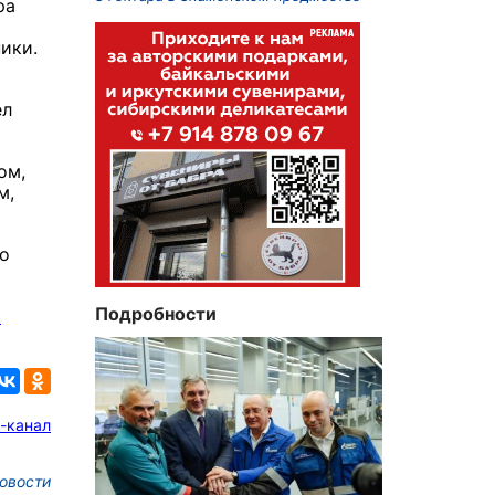
ра
ики.
ел
ом,
м,
о
Подробности
.
-канал
овости