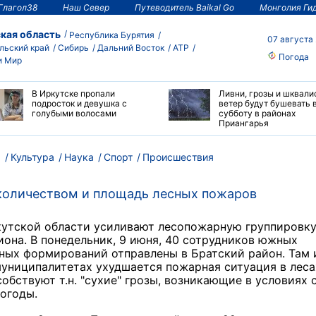
Глагол38
Наш Север
Путеводитель Baikal Go
Монголия Ги
кая область
Республика Бурятия
07 августа
льский край
Сибирь
Дальний Восток
АТР
Погода
и Мир
В Иркутске пропали
Ливни, грозы и шквали
подросток и девушка с
ветер будут бушевать 
голубыми волосами
субботу в районах
Приангарья
м
Культура
Наука
Спорт
Происшествия
 количеством и площадь лесных пожаров
кутской области усиливают лесопожарную группировку
иона. В понедельник, 9 июня, 40 сотрудников южных
ых формирований отправлены в Братский район. Там 
униципалитетах ухудшается пожарная ситуация в леса
обствуют т.н. "сухие" грозы, возникающие в условиях 
погоды.