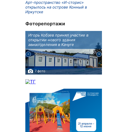
Арт-пространство «И-сторис»
открылось на острове Конный в
Иркутске
Фоторепортажи
бботу
Игорь Кобзев принял участие в
В Иркутске п
а Авиа!"
открытии нового здания
двойняшки
авиаотделения в Качуге
7 фото
3 фото