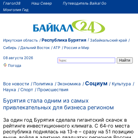
Глагол38
Наш Север
Путеводитель Baikal Go
Монголия Гид
Республика Бурятия
Иркутская область
Забайкальский край
Сибирь
Дальний Восток
АТР
Россия и Мир
08 августа 2026
Погода
Социум
Все новости
Политика
Экономика
Культура
Наука
Спорт
Происшествия
Бурятия стала одним из самых
привлекательных для бизнеса регионом
За один год Бурятия сделала гигантский скачок в
рейтинге инвестиционного климата. С 64-го места
республика поднялась на 13-е – сразу на 51 позицию
выше, войдя в элитную двадцатку регионов России.