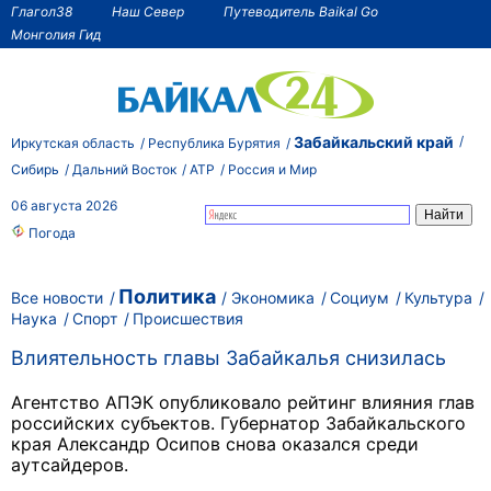
Глагол38
Наш Север
Путеводитель Baikal Go
Монголия Гид
Забайкальский край
Иркутская область
Республика Бурятия
Сибирь
Дальний Восток
АТР
Россия и Мир
06 августа 2026
Погода
Политика
Все новости
Экономика
Социум
Культура
Наука
Спорт
Происшествия
Влиятельность главы Забайкалья снизилась
Агентство АПЭК опубликовало рейтинг влияния глав
российских субъектов. Губернатор Забайкальского
края
Александр Осипов снова оказался среди
аутсайдеров.