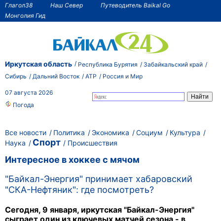
Глагол38
Наш Север
Путеводитель Baikal Go
Монголия Гид
Иркутская область
Республика Бурятия
Забайкальский край
Сибирь
Дальний Восток
АТР
Россия и Мир
07 августа 2026
Погода
Все новости
Политика
Экономика
Социум
Культура
Спорт
Наука
Происшествия
Интересное в хоккее с мячом
"Байкал-Энергия" принимает хабаровский
"СКА-Нефтяник": где посмотреть?
Сегодня, 9 января, иркутская "Байкал-Энергия"
сыграет один из ключевых матчей сезона - в