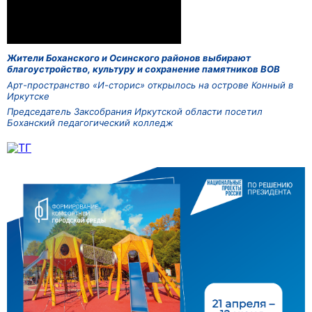
Жители Боханского и Осинского районов выбирают
благоустройство, культуру и сохранение памятников ВОВ
Арт-пространство «И-сторис» открылось на острове Конный в
Иркутске
Председатель Заксобрания Иркутской области посетил
Боханский педагогический колледж