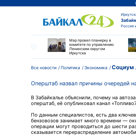
Иркутск
Забайк
Россия 
утске началась
Мэр провел планерку в
а с фотографами,
комитете по управлению
агающими сделать
Ленинским округом
и с совами
Иркутска
Социум
Все новости
Политика
Экономика
Оперштаб назвал причины очередей на
В Забайкалье объяснили, почему на авто
оперштаб, её опубликовал канал «Топлив
По данным специалистов, есть два ключев
бензовозов занимает много времени — окол
операции могут проводиться до шести раз
сказывается перераспределение автомобил