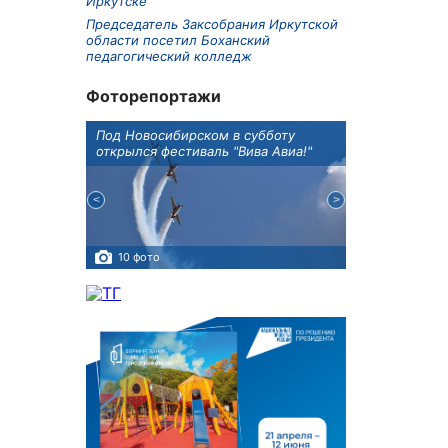
Иркутске
Председатель Заксобрания Иркутской
области посетил Боханский
педагогический колледж
Фоторепортажи
Оксана
Под Новосибирском в субботу
В Иркутске го
оддержке
открылся фестиваль "Вива Авиа!"
новую детску
10 фото
5 фото