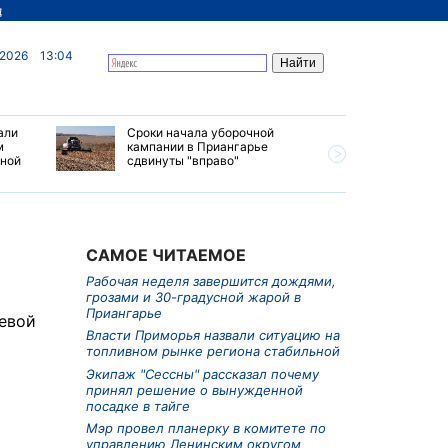
д
 2026
13:04
али
Сроки начала уборочной
Почти 7 
м
кампании в Приангарье
отправил
ьной
сдвинуты "вправо"
станций 
июле 202
САМОЕ ЧИТАЕМОЕ
Рабочая неделя завершится дождями,
грозами и 30-градусной жарой в
Приангарье
аевой
Власти Приморья назвали ситуацию на
топливном рынке региона стабильной
Экипаж "Сессны" рассказал почему
принял решение о вынужденной
посадке в тайге
Мэр провел планерку в комитете по
управлению Ленинским округом