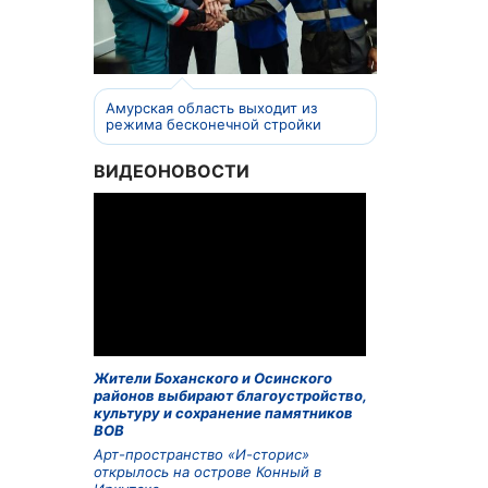
Амурская область выходит из
режима бесконечной стройки
ВИДЕОНОВОСТИ
Жители Боханского и Осинского
районов выбирают благоустройство,
культуру и сохранение памятников
ВОВ
Арт-пространство «И-сторис»
открылось на острове Конный в