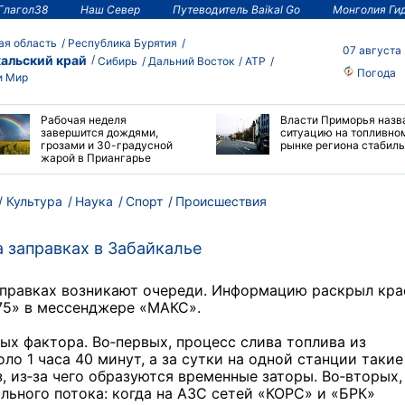
Глагол38
Наш Север
Путеводитель Baikal Go
Монголия Ги
ая область
Республика Бурятия
07 августа
альский край
Сибирь
Дальний Восток
АТР
Погода
и Мир
Рабочая неделя
Власти Приморья назв
завершится дождями,
ситуацию на топливно
грозами и 30-градусной
рынке региона стабил
жарой в Приангарье
Культура
Наука
Спорт
Происшествия
 заправках в Забайкалье
заправках возникают очереди. Информацию раскрыл кр
о75» в мессенджере «МАКС».
ых фактора. Во‑первых, процесс слива топлива из
о 1 часа 40 минут, а за сутки на одной станции такие
, из‑за чего образуются временные заторы. Во‑вторых,
ьного потока: когда на АЗС сетей «КОРС» и «БРК»