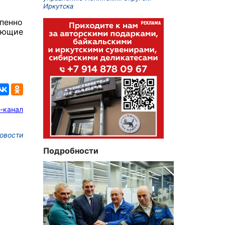
Иркутска
пенно
чающие
-канал
овости
Подробности