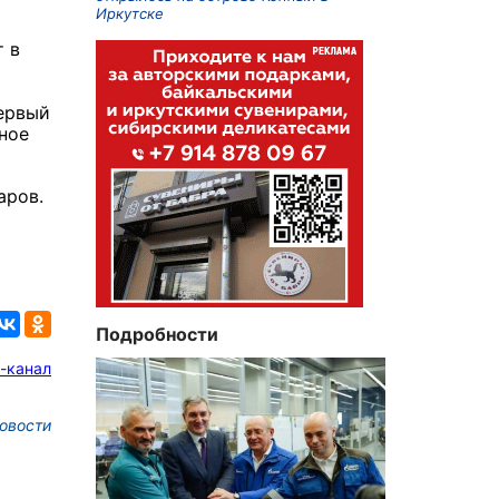
Иркутске
т в
первый
ное
аров.
Подробности
-канал
овости