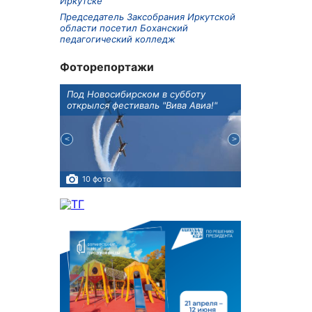
Иркутске
Председатель Заксобрания Иркутской
области посетил Боханский
педагогический колледж
Фоторепортажи
Оксана
Под Новосибирском в субботу
В Иркутске го
оддержке
открылся фестиваль "Вива Авиа!"
новую детску
10 фото
5 фото