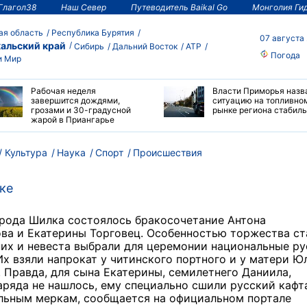
Глагол38
Наш Север
Путеводитель Baikal Go
Монголия Ги
ая область
Республика Бурятия
07 августа
альский край
Сибирь
Дальний Восток
АТР
Погода
и Мир
Рабочая неделя
Власти Приморья назв
завершится дождями,
ситуацию на топливно
грозами и 30-градусной
рынке региона стабил
жарой в Приангарье
Культура
Наука
Спорт
Происшествия
ке
орода Шилка состоялось бракосочетание Антона
ва и Екатерины Торговец. Особенностью торжества ст
них и невеста выбрали для церемонии национальные ру
х взяли напрокат у читинского портного и у матери Ю
 Правда, для сына Екатерины, семилетнего Даниила,
аряда не нашлось, ему специально сшили русский кафт
льным меркам, сообщается на официальном портале