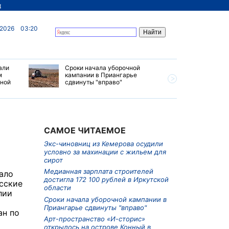
д
 2026
03:20
али
Сроки начала уборочной
Почти 7 
м
кампании в Приангарье
отправил
ьной
сдвинуты "вправо"
станций 
июле 202
САМОЕ ЧИТАЕМОЕ
Экс-чиновниц из Кемерова осудили
условно за махинации с жильем для
сирот
Медианная зарплата строителей
ало
достигла 172 100 рублей в Иркутской
сские
области
лии
Сроки начала уборочной кампании в
Приангарье сдвинуты "вправо"
ан по
Арт-пространство «И-сторис»
открылось на острове Конный в