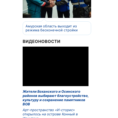
Амурская область выходит из
режима бесконечной стройки
ВИДЕОНОВОСТИ
Жители Боханского и Осинского
районов выбирают благоустройство,
культуру и сохранение памятников
ВОВ
Арт-пространство «И-сторис»
открылось на острове Конный в