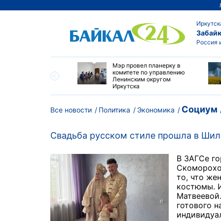
Иркутск
Забайк
Россия 
утске началась
Мэр провел планерку в
а с фотографами,
комитете по управлению
агающими сделать
Ленинским округом
и с совами
Иркутска
Социум
Все новости
Политика
Экономика
Свадьба русском стиле прошла в Шил
В ЗАГСе г
Скоморохо
то, что же
костюмы. И
Матвеевой.
готового н
индивидуа