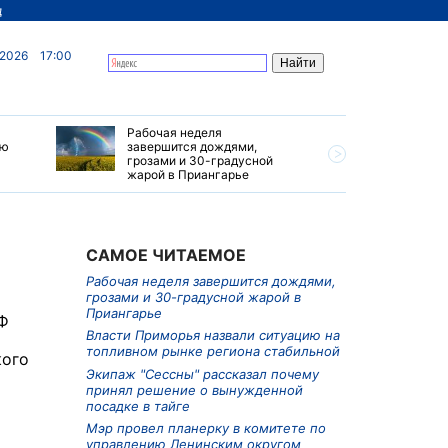
д
 2026
17:00
Рабочая неделя
Власти П
ию
завершится дождями,
ситуацию
грозами и 30-градусной
рынке ре
жарой в Приангарье
САМОЕ ЧИТАЕМОЕ
Рабочая неделя завершится дождями,
грозами и 30-градусной жарой в
Приангарье
Ф
Власти Приморья назвали ситуацию на
топливном рынке региона стабильной
кого
Экипаж "Сессны" рассказал почему
принял решение о вынужденной
посадке в тайге
Мэр провел планерку в комитете по
управлению Ленинским округом