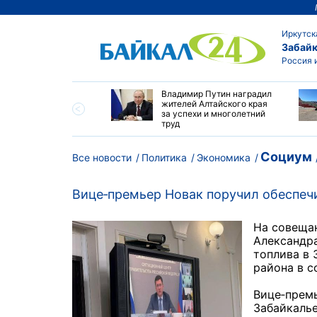
Иркутск
Забайк
Россия 
огодичный детский
Владимир Путин наградил
на Байкале - новая
жителей Алтайского края
 притяжения для
за успехи и многолетний
и и ДВ
труд
Социум
Все новости
Политика
Экономика
Вице‑премьер Новак поручил обеспеч
На совеща
Александра
топлива в 
района в с
Вице‑премь
Забайкалье