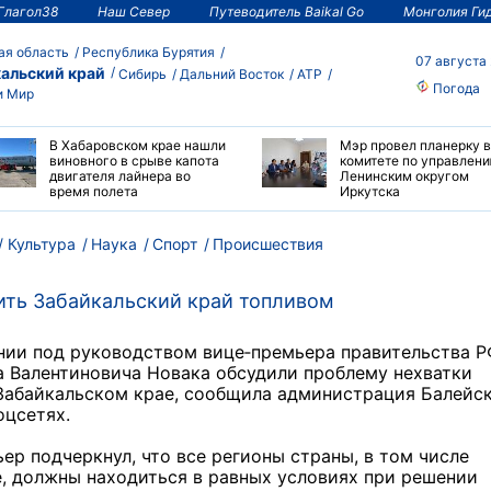
Глагол38
Наш Север
Путеводитель Baikal Go
Монголия Ги
ая область
Республика Бурятия
07 августа
альский край
Сибирь
Дальний Восток
АТР
Погода
и Мир
В Хабаровском крае нашли
Мэр провел планерку в
виновного в срыве капота
комитете по управлен
двигателя лайнера во
Ленинским округом
время полета
Иркутска
Культура
Наука
Спорт
Происшествия
ить Забайкальский край топливом
нии под руководством вице‑премьера правительства Р
 Валентиновича Новака обсудили проблему нехватки
Забайкальском крае, сообщила администрация Балейс
оцсетях.
ер подчеркнул, что все регионы страны, в том числе
, должны находиться в равных условиях при решении