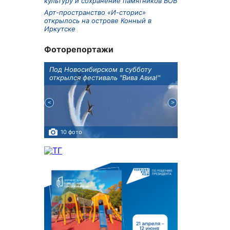
культуру и сохранение памятников ВОВ
Арт-пространство «И-сторис»
открылось на острове Конный в
Иркутске
Фоторепортажи
Оксана
Под Новосибирском в субботу
В Иркутске го
оддержке
открылся фестиваль "Вива Авиа!"
новую детску
10 фото
5 фото