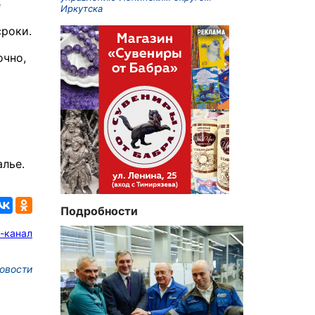
е
Иркутска
сроки.
очно,
лье.
Подробности
-канал
овости