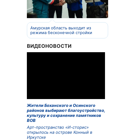
Амурская область выходит из
режима бесконечной стройки
ВИДЕОНОВОСТИ
Жители Боханского и Осинского
районов выбирают благоустройство,
культуру и сохранение памятников
ВОВ
Арт-пространство «И-сторис»
открылось на острове Конный в
Иркутске