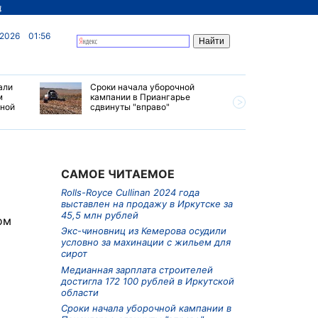
д
 2026
01:56
али
Сроки начала уборочной
Почти 7 
м
кампании в Приангарье
отправил
ьной
сдвинуты "вправо"
станций 
июле 202
САМОЕ ЧИТАЕМОЕ
Rolls-Royce Cullinan 2024 года
выставлен на продажу в Иркутске за
45,5 млн рублей
ом
Экс-чиновниц из Кемерова осудили
условно за махинации с жильем для
сирот
Медианная зарплата строителей
достигла 172 100 рублей в Иркутской
области
Сроки начала уборочной кампании в