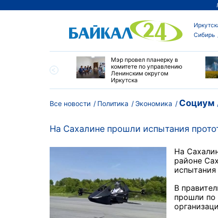
Иркутск
Сибирь
утске началась
Мэр провел планерку в
а с фотографами,
комитете по управлению
агающими сделать
Ленинским округом
и с совами
Иркутска
Социум
Все новости
Политика
Экономика
На Сахалине прошли испытания протот
На Сахалин
районе Сах
испытания 
В правител
прошли по 
организац