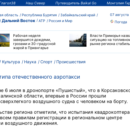
Глагол38
Наш Север
Путеводитель Baikal Go
Монголия Ги
07 августа
ая область
Республика Бурятия
Забайкальский край
Дальний Восток
АТР
Россия и Мир
Погода
Рабочая неделя
Власти Приморья назв
завершится дождями,
ситуацию на топливно
грозами и 30-градусной
рынке региона стабил
жарой в Приангарье
Культура
Наука
Спорт
Происшествия
ипа отечественного аэротакси
е 6 июля в дронопорте «Пушистый», что в Корсаковск
алинской области, впервые в России прошли
сверхлегкого воздушного судна с человеком на борту.
ьстве региона отметили, что испытания квадрокоптера
всем правилам регистрации в региональном центре
ии воздушного движения.