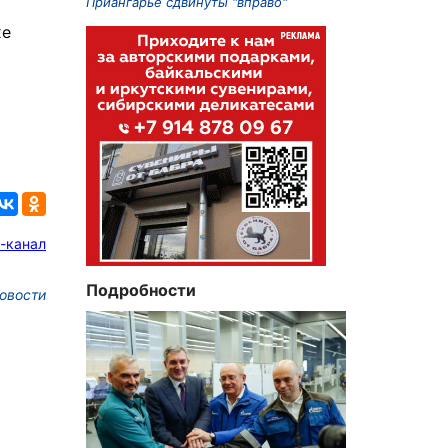
Приангарье сдвинуты "вправо"
хе
-канал
Подробности
овости