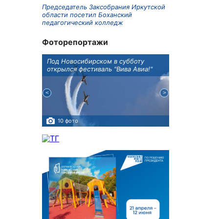
Председатель Заксобрания Иркутской
области посетил Боханский
педагогический колледж
Фоторепортажи
Оксана
Под Новосибирском в субботу
В Иркутске го
оддержке
открылся фестиваль "Вива Авиа!"
новую детску
10 фото
5 фото