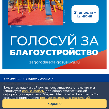
О компании
О файлах cookie
На сайте используются рекомендательные технологии
Пользуясь нашим сайтом, вы соглашаетесь с тем, что мы
Сетевое издание «Байкал24». Все права охраняются законом.
используем
cookie-файлы
для сбора статистической
При использовании материалов агентства на других сайтах, обязательна
информации сервисами "Яндекс.Метрика" и "LiveInternet",а
гиперссылка.
также для применения
рекомендательных технологий
.
16+
хорошо