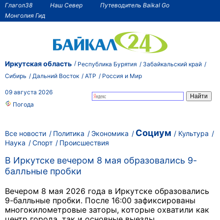
Глагол38
Наш Север
Путеводитель Baikal Go
Монголия Гид
Иркутская область
Республика Бурятия
Забайкальский край
Сибирь
Дальний Восток
АТР
Россия и Мир
09 августа 2026
Погода
Социум
Все новости
Политика
Экономика
Культура
Наука
Спорт
Происшествия
В Иркутске вечером 8 мая образовались 9-
балльные пробки
Вечером 8 мая 2026 года в Иркутске образовались
9-балльные пробки. После 16:00 зафиксированы
многокилометровые заторы, которые охватили как
центр города, так и основные выезды.