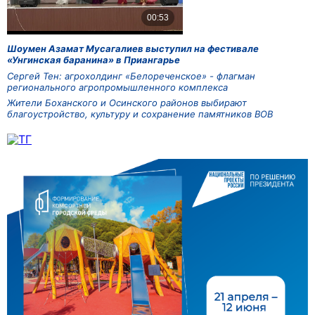
Шоумен Азамат Мусагалиев выступил на фестивале
«Унгинская баранина» в Приангарье
Сергей Тен: агрохолдинг «Белореченское» - флагман
регионального агропромышленного комплекса
Жители Боханского и Осинского районов выбирают
благоустройство, культуру и сохранение памятников ВОВ