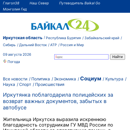
Глагол38
Наш Север
Путеводитель Baikal Go
Монголия Гид
Иркутская область
Республика Бурятия
Забайкальский край
Сибирь
Дальний Восток
АТР
Россия и Мир
09 августа 2026
Погода
Социум
Все новости
Политика
Экономика
Культура
Наука
Спорт
Происшествия
Иркутянка поблагодарила полицейских за
возврат важных документов, забытых в
автобусе
Жительница Иркутска выразила искреннюю
благодарность сотрудникам ГУ МВД России по