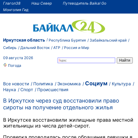
Глагол38
Наш Север
Путеводитель Baikal Go
Монголия Гид
Иркутская область
Республика Бурятия
Забайкальский край
Сибирь
Дальний Восток
АТР
Россия и Мир
09 августа 2026
Погода
Социум
Все новости
Политика
Экономика
Культура
Наука
Спорт
Происшествия
В Иркутске через суд восстановили право
сироты на получение отдельного жилья
В Иркутске восстановили жилищные права местной
жительницы из числа детей-сирот.
Проверка проводилась после обращения девушки в