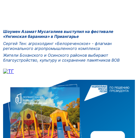
Шоумен Азамат Мусагалиев выступил на фестивале
«Унгинская баранина» в Приангарье
Сергей Тен: агрохолдинг «Белореченское» - флагман
регионального агропромышленного комплекса
Жители Боханского и Осинского районов выбирают
благоустройство, культуру и сохранение памятников ВОВ