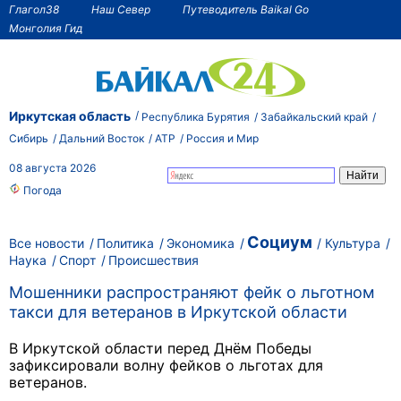
Глагол38
Наш Север
Путеводитель Baikal Go
Монголия Гид
Иркутская область
Республика Бурятия
Забайкальский край
Сибирь
Дальний Восток
АТР
Россия и Мир
08 августа 2026
Погода
Социум
Все новости
Политика
Экономика
Культура
Наука
Спорт
Происшествия
Мошенники распространяют фейк о льготном
такси для ветеранов в Иркутской области
В Иркутской области перед Днём Победы
зафиксировали волну фейков о льготах для
ветеранов.