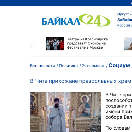
Иркутск
Забайк
Россия 
мир Путин наградил
Театры из Красноярска
ей Алтайского края
представят Сибирь на
пехи и многолетний
фестивале в Москве
Социум
Все новости
Политика
Экономика
В Чите прихожане православных храм
В Чите пр
поспособст
создании т
имени при
собора
Вал
По словам 