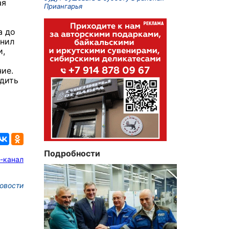
ая
Приангарья
а до
чнил
и,
чие.
одить
Подробности
-канал
овости