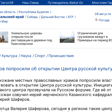
Глагол38
Наш Север
Путеводитель Baikal Go
Монголия Ги
ая область
Республика Бурятия
08 августа
альский край
Сибирь
Дальний Восток
АТР
Погода
и Мир
Уникальную церковь
Ограничения для
открыли после
грузовиков введут в
реставрации в деревне под
Приморье на период В
Красноярском
Культура
Наука
Спорт
Происшествия
ов попросили об открытии Центра русской культ
ихожане местных православных храмов попросили влас
вовать в открытии Центра русской культуры.
Инициат
акого центра прозвучала на Русском форуме.
Где её от
хожан озвучил
иерей нерченского Казанского кафедрал
ерий Шаферов.
отца Валерия Шаферова, сегодня в регионе такие цент