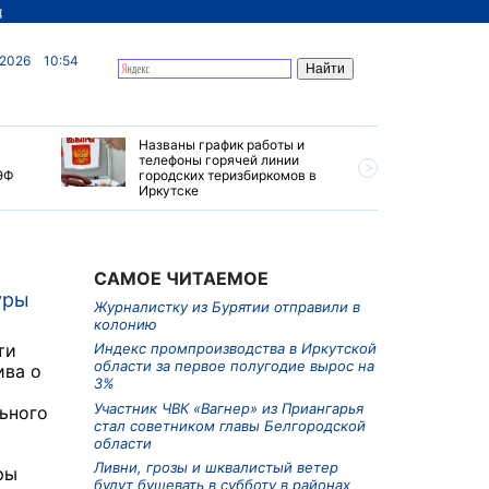
д
 2026
10:54
Названы график работы и
Особые у
телефоны горячей линии
автопуте
ЭФ
городских теризбиркомов в
создадут
Иркутске
САМОЕ ЧИТАЕМОЕ
уры
Журналистку из Бурятии отправили в
колонию
ти
Индекс промпроизводства в Иркутской
области за первое полугодие вырос на
ива о
3%
Участник ЧВК «Вагнер» из Приангарья
ьного
стал советником главы Белгородской
области
Ливни, грозы и шквалистый ветер
ры
будут бушевать в субботу в районах