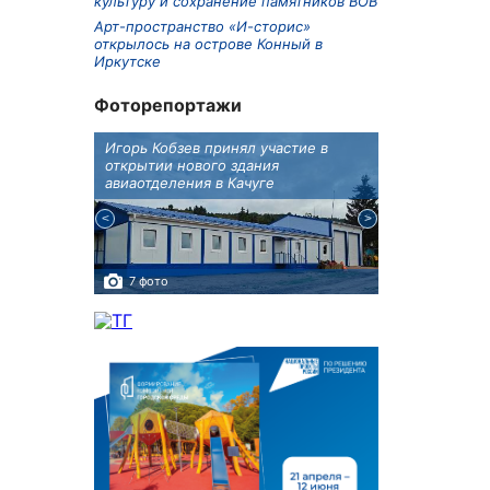
культуру и сохранение памятников ВОВ
Арт-пространство «И-сторис»
открылось на острове Конный в
Иркутске
Фоторепортажи
крытию
Игорь Кобзев принял участие в
Под Новосиби
еку
открытии нового здания
открылся фест
авиаотделения в Качуге
7 фото
10 фото