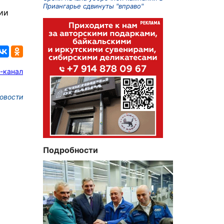
Приангарье сдвинуты "вправо"
ии
-канал
овости
Подробности