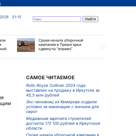
д
 2026
01:15
али
Сроки начала уборочной
Почти 7 
м
кампании в Приангарье
отправил
ьной
сдвинуты "вправо"
станций 
июле 202
САМОЕ ЧИТАЕМОЕ
Rolls-Royce Cullinan 2024 года
выставлен на продажу в Иркутске за
45,5 млн рублей
ля
Экс-чиновниц из Кемерова осудили
ующим
условно за махинации с жильем для
сирот
Медианная зарплата строителей
достигла 172 100 рублей в Иркутской
области
Сроки начала уборочной кампании в