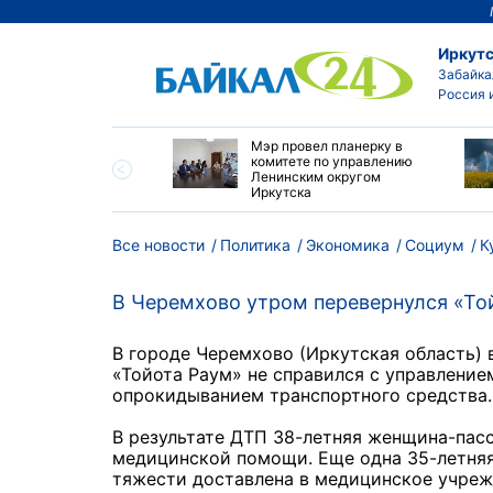
Иркутс
Забайка
Россия 
утске началась
Мэр провел планерку в
а с фотографами,
комитете по управлению
агающими сделать
Ленинским округом
и с совами
Иркутска
Все новости
Политика
Экономика
Социум
К
В Черемхово утром перевернулся «То
В городе Черемхово (Иркутская область) 
«Тойота Раум» не справился с управление
опрокидыванием транспортного средства.
В результате ДТП 38-летняя женщина-пас
медицинской помощи. Еще одна 35-летня
тяжести доставлена в медицинское учреж