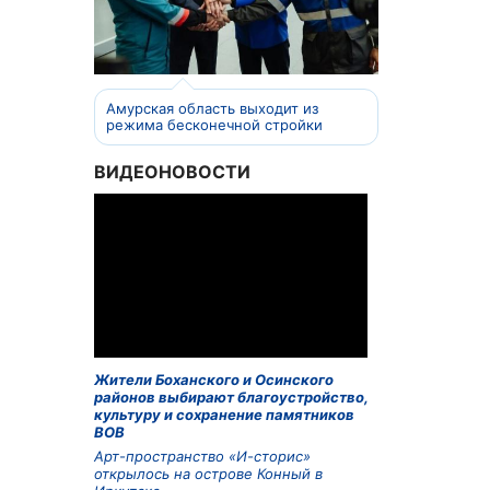
Амурская область выходит из
режима бесконечной стройки
ВИДЕОНОВОСТИ
Жители Боханского и Осинского
районов выбирают благоустройство,
культуру и сохранение памятников
ВОВ
Арт-пространство «И-сторис»
открылось на острове Конный в