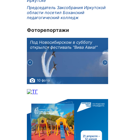
Иркутске
Председатель Заксобрания Иркутской
области посетил Боханский
педагогический колледж
Фоторепортажи
Оксана
Под Новосибирском в субботу
В Иркутске го
оддержке
открылся фестиваль "Вива Авиа!"
новую детску
10 фото
5 фото