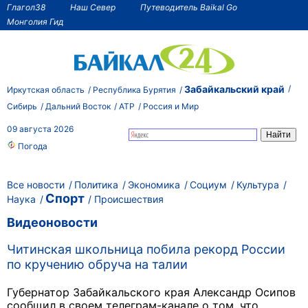
Глагол38
Наш Север
Путеводитель Baikal Go
Монголия Гид
Забайкальский край
Иркутская область
Республика Бурятия
Сибирь
Дальний Восток
АТР
Россия и Мир
09 августа 2026
Погода
Все новости
Политика
Экономика
Социум
Культура
Спорт
Наука
Происшествия
Видеоновости
Читинская школьница побила рекорд России
по кручению обруча на талии
Губернатор Забайкальского края Александр Осипов
сообщил в своем телеграм-канале о том, что