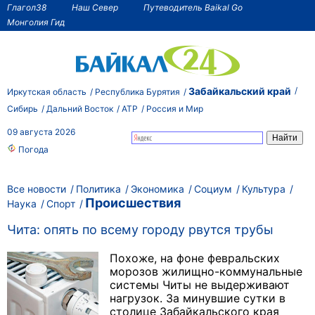
Глагол38
Наш Север
Путеводитель Baikal Go
Монголия Гид
Забайкальский край
Иркутская область
Республика Бурятия
Сибирь
Дальний Восток
АТР
Россия и Мир
09 августа 2026
Погода
Все новости
Политика
Экономика
Социум
Культура
Происшествия
Наука
Спорт
Чита: опять по всему городу рвутся трубы
Похоже, на фоне февральских
морозов жилищно-коммунальные
системы Читы не выдерживают
нагрузок. За минувшие сутки в
столице Забайкальского края