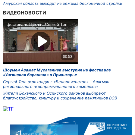
Амурская область выходит из режима бесконечной стройки
ВИДЕОНОВОСТИ
Шоумен Азамат Мусагалиев выступил на фестивале
«Унгинская баранина» в Приангарье
Сергей Тен: агрохолдинг «Белореченское» - флагман
регионального агропромышленного комплекса
Жители Боханского и Осинского районов выбирают
благоустройство, культуру и сохранение памятников ВОВ