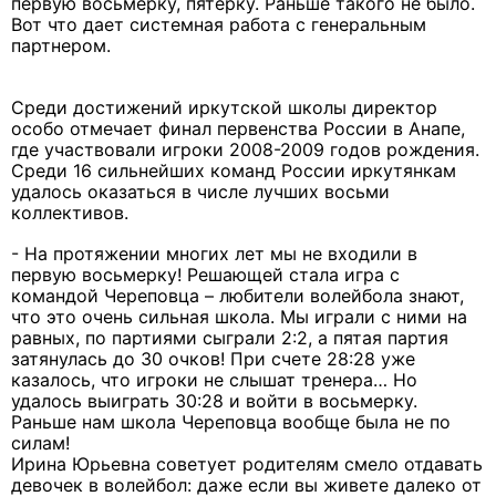
первую восьмерку, пятерку. Раньше такого не было.
Вот что дает системная работа с генеральным
партнером.
Среди достижений иркутской школы директор
особо отмечает финал первенства России в Анапе,
где участвовали игроки 2008-2009 годов рождения.
Среди 16 сильнейших команд России иркутянкам
удалось оказаться в числе лучших восьми
коллективов.
- На протяжении многих лет мы не входили в
первую восьмерку! Решающей стала игра с
командой Череповца – любители волейбола знают,
что это очень сильная школа. Мы играли с ними на
равных, по партиями сыграли 2:2, а пятая партия
затянулась до 30 очков! При счете 28:28 уже
казалось, что игроки не слышат тренера… Но
удалось выиграть 30:28 и войти в восьмерку.
Раньше нам школа Череповца вообще была не по
силам!
Ирина Юрьевна советует родителям смело отдавать
девочек в волейбол: даже если вы живете далеко от