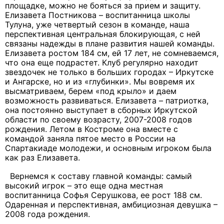
площадке, можно не бояться за прием и защиту.
Елизавета Постникова – воспитанница школы
Тулуна, уже четвертый сезон в команде, наша
перспективная центральная блокирующая, с ней
связаны надежды в плане развития нашей команды.
Елизавета ростом 184 см, ей 17 лет, не сомневаемся,
что она еще подрастет. Клуб регулярно находит
звездочек не только в больших городах – Иркутске
и Ангарске, но и из «глубинки». Мы вовремя их
высматриваем, берем «под крыло» и даем
возможность развиваться. Елизавета – патриотка,
она постоянно выступает в сборных Иркутской
области по своему возрасту, 2007-2008 годов
рождения. Летом в Костроме она вместе с
командой заняла пятое место в России на
Спартакиаде молодежи, и основным игроком была
как раз Елизавета.
Вернемся к составу главной команды: самый
высокий игрок – это еще одна местная
воспитанница Софья Серушкова, ее рост 188 см.
Одаренная и перспективная, амбициозная девушка –
2008 года рождения.