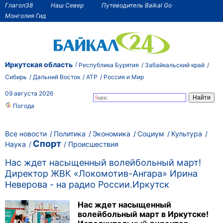
Глагол38
Наш Север
Путеводитель Baikal Go
Монголия Гид
Иркутская область
Республика Бурятия
Забайкальский край
Сибирь
Дальний Восток
АТР
Россия и Мир
09 августа 2026
Погода
Все новости
Политика
Экономика
Социум
Культура
Спорт
Наука
Происшествия
Нас ждет насыщенный волейбольный март!
Директор ЖВК «Локомотив-Ангара» Ирина
Неверова - на радио России.Иркутск
Нас ждет насыщенный
волейбольный март в Иркутске!