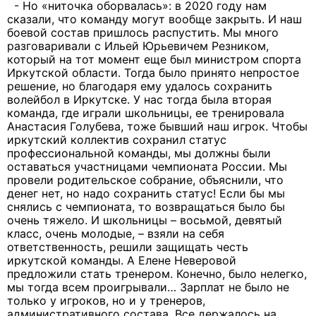
- Но «ниточка оборвалась»: в 2020 году нам
сказали, что команду могут вообще закрыть. И наш
боевой состав пришлось распустить. Мы много
разговаривали с Ильей Юрьевичем Резником,
который на тот момент еще был министром спорта
Иркутской области. Тогда было принято непростое
решение, но благодаря ему удалось сохранить
волейбол в Иркутске. У нас тогда была вторая
команда, где играли школьницы, ее тренировала
Анастасия Голубева, тоже бывший наш игрок. Чтобы
иркутский коллектив сохранил статус
профессиональной команды, мы должны были
оставаться участницами чемпионата России. Мы
провели родительское собрание, объяснили, что
денег нет, но надо сохранить статус! Если бы мы
снялись с чемпионата, то возвращаться было бы
очень тяжело. И школьницы – восьмой, девятый
класс, очень молодые, – взяли на себя
ответственность, решили защищать честь
иркутской команды. А Елене Неверовой
предложили стать тренером. Конечно, было нелегко,
мы тогда всем проигрывали… Зарплат не было не
только у игроков, но и у тренеров,
административного состава. Все держалось на