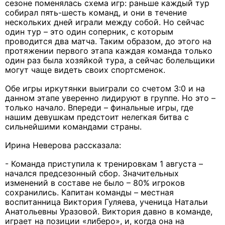
сезоне поменялась схема игр: раньше каждый тур
собирал пять-шесть команд, и они в течение
нескольких дней играли между собой. Но сейчас
один тур – это один соперник, с которым
проводится два матча. Таким образом, до этого на
протяжении первого этапа каждая команда только
один раз была хозяйкой тура, а сейчас болельщики
могут чаще видеть своих спортсменок.
Обе игры иркутянки выиграли со счетом 3:0 и на
данном этапе уверенно лидируют в группе. Но это –
только начало. Впереди – финальные игры, где
нашим девушкам предстоит нелегкая битва с
сильнейшими командами страны.
Ирина Неверова рассказала:
- Команда приступила к тренировкам 1 августа –
начался предсезонный сбор. Значительных
изменений в составе не было – 80% игроков
сохранились. Капитан команды – местная
воспитанница Виктория Гуляева, ученица Натальи
Анатольевны Уразовой. Виктория давно в команде,
играет на позиции «либеро», и, когда она на