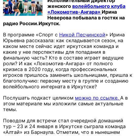
Исполнительный директор
женского
волейбольного клуба
«Локомотив-Ангара»
Ирина
Неверова побывала в гостях на
радио России.Иркутск.
В программе «Спорт с
Никой Песчинской
» Ирина
Юрьевна рассказала: как складывается сезон, на
каком месте сейчас идет иркутская команда и
какие у нее перспективы для попадания в
финальную часть? Кто в составе играет ведущие
роли? И как «Локомотив-Ангара» от полного
кризиса в 2020 году, когда профессиональных
игроков пришлось заменить школьницами, пришла к
благополучию: первому месту в группе и созданию
волейбольного интерната в Иркутске?
Послушать подкаст целиком
можно по ссылке.
А в
этом материале мы изложили самые актуальные
темы.
Поводом для встречи стал очередной домашний
тур – 23 и 24 января в Иркутске сыграла команда
«Алтай» из Барнаула. Отметим, что в нынешнем