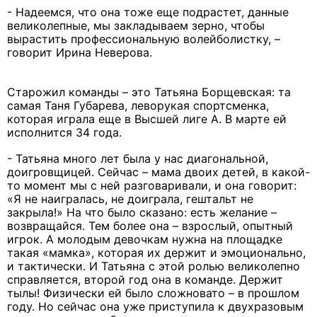
- Надеемся, что она тоже еще подрастет, данные
великолепные, мы закладываем зерно, чтобы
вырастить профессиональную волейболистку, –
говорит Ирина Неверова.
Старожил команды – это Татьяна Борщевская: та
самая Таня Губарева, леворукая спортсменка,
которая играла еще в Высшей лиге А. В марте ей
исполнится 34 года.
- Татьяна много лет была у нас диагональной,
доигровщицей. Сейчас – мама двоих детей, в какой-
то момент мы с ней разговаривали, и она говорит:
«Я не наигралась, не доиграла, гештальт не
закрыла!» На что было сказано: есть желание –
возвращайся. Тем более она – взрослый, опытный
игрок. А молодым девочкам нужна на площадке
такая «мамка», которая их держит и эмоционально,
и тактически. И Татьяна с этой ролью великолепно
справляется, второй год она в команде. Держит
тылы! Физически ей было сложновато – в прошлом
году. Но сейчас она уже приступила к двухразовым