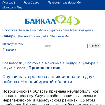
Глагол38
Наш Север
Путеводитель Baikal Go
Монголия Гид
Иркутская область
Республика Бурятия
Забайкальский край
Сибирь
Дальний Восток
АТР
Россия и Мир
08 августа 2026
Погода
Все новости
Политика
Экономика
Социум
Культура
Происшествия
Наука
Спорт
Случаи пастереллеза зафиксировали в двух
районах Новосибирской области
Новосибирская область признана неблагополучной
по пастереллезу. Случаи заболевания выявлены в
Черепановском и Карасукском районах. Об этом
сообщили 6 февраля в пресс-службе регионального