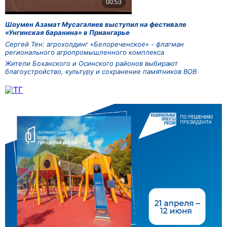
Шоумен Азамат Мусагалиев выступил на фестивале
«Унгинская баранина» в Приангарье
Сергей Тен: агрохолдинг «Белореченское» - флагман
регионального агропромышленного комплекса
Жители Боханского и Осинского районов выбирают
благоустройство, культуру и сохранение памятников ВОВ