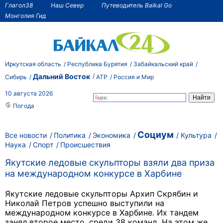
Глагол38
Наш Север
Путеводитель Baikal Go
Монголия Гид
Иркутская область
Республика Бурятия
Забайкальский край
Дальний Восток
Сибирь
АТР
Россия и Мир
10 августа 2026
Погода
Социум
Все новости
Политика
Экономика
Культура
Наука
Спорт
Происшествия
Якутские ледовые скульпторы взяли два приза
на международном конкурсе в Харбине
Якутские ледовые скульпторы
Архип Скрябин и
Николай Петров
успешно выступили на
международном конкурсе в Харбине. Их тандем
занял второе место, среди 38 команд. На этом же