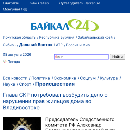
Глагол38
Наш Север
Путеводитель Baikal Go
Монголия Гид
Иркутская область
Республика Бурятия
Забайкальский край
Дальний Восток
Сибирь
АТР
Россия и Мир
08 августа 2026
Погода
Все новости
Политика
Экономика
Социум
Культура
Происшествия
Наука
Спорт
Глава СКР потребовал возбудить дело о
нарушении прав жильцов дома во
Владивостоке
Председатель Следственного
комитета РФ Александр