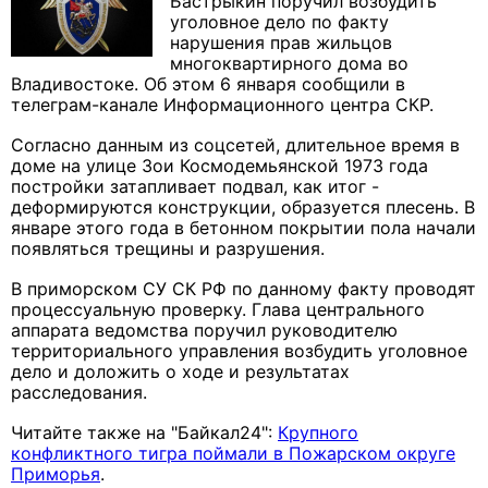
Бастрыкин поручил возбудить
уголовное дело по факту
нарушения прав жильцов
многоквартирного дома во
Владивостоке. Об этом 6 января сообщили в
телеграм-канале Информационного центра СКР.
Согласно данным из соцсетей, длительное время в
доме на улице Зои Космодемьянской 1973 года
постройки затапливает подвал, как итог -
деформируются конструкции, образуется плесень. В
январе этого года в бетонном покрытии пола начали
появляться трещины и разрушения.
В приморском СУ СК РФ по данному факту проводят
процессуальную проверку. Глава центрального
аппарата ведомства поручил руководителю
территориального управления возбудить уголовное
дело и доложить о ходе и результатах
расследования.
Читайте также на "Байкал24":
Крупного
конфликтного тигра поймали в Пожарском округе
Приморья
.