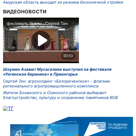
Амурская область выходит из режима бесконечной стройки
ВИДЕОНОВОСТИ
Шоумен Азамат Мусагалиев выступил на фестивале
«Унгинская баранина» в Приангарье
Сергей Тен: агрохолдинг «Белореченское» - флагман
регионального агропромышленного комплекса
Жители Боханского и Осинского районов выбирают
благоустройство, культуру и сохранение памятников ВОВ