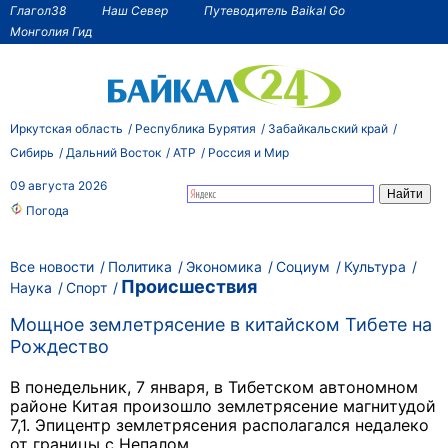
Глагол38
Наш Север
Путеводитель Baikal Go
Монголия Гид
Иркутская область
Республика Бурятия
Забайкальский край
Сибирь
Дальний Восток
АТР
Россия и Мир
09 августа 2026
Погода
Все новости
Политика
Экономика
Социум
Культура
Происшествия
Наука
Спорт
Мощное землетрясение в китайском Тибете на
Рождество
В понедельник, 7 января, в Тибетском автономном
районе Китая произошло землетрясение магнитудой
7,1. Эпицентр землетрясения располагался недалеко
от границы с Непалом.