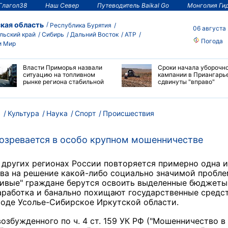
Глагол38
Наш Север
Путеводитель Baikal Go
Монголия Ги
кая область
Республика Бурятия
06 августа
льский край
Сибирь
Дальний Восток
АТР
Погода
и Мир
Власти Приморья назвали
Сроки начала уборочн
ситуацию на топливном
кампании в Приангарь
рынке региона стабильной
сдвинуты "вправо"
м
Культура
Наука
Спорт
Происшествия
озревается в особо крупном мошенничестве
в других регионах России повторяется примерно одна и
тва на решение какой-либо социально значимой пробле
ивые" граждане берутся освоить выделенные бюджеты,
заработка и банально похищают государственные средст
роде Усолье-Сибирское Иркутской области.
возбужденного по ч. 4 ст. 159 УК РФ ("Мошенничество в