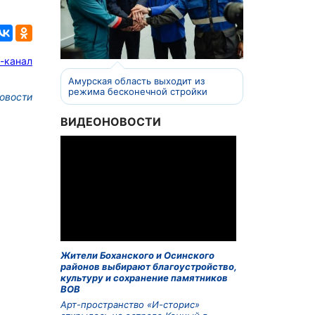
-канал
Амурская область выходит из
режима бесконечной стройки
овости
ВИДЕОНОВОСТИ
Жители Боханского и Осинского
районов выбирают благоустройство,
культуру и сохранение памятников
ВОВ
Арт-пространство «И-сторис»