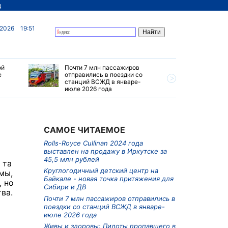
д
 2026
19:51
ой
Почти 7 млн пассажиров
Круглого
е
отправились в поездки со
центр на 
станций ВСЖД в январе-
точка пр
июле 2026 года
Сибири и
САМОЕ ЧИТАЕМОЕ
Rolls-Royce Cullinan 2024 года
выставлен на продажу в Иркутске за
45,5 млн рублей
 та
Круглогодичный детский центр на
мы,
Байкале - новая точка притяжения для
 но
Сибири и ДВ
ва.
Почти 7 млн пассажиров отправились в
поездки со станций ВСЖД в январе-
июле 2026 года
Живы и здоровы: Пилоты пропавшего в