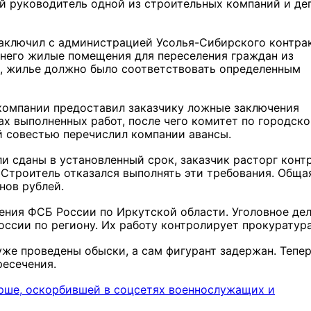
й руководитель одной из строительных компаний и де
заключил с администрацией Усолья-Сибирского контра
 него жилые помещения для переселения граждан из
, жилье должно было соответствовать определенным
 компании предоставил заказчику ложные заключения
х выполненных работ, после чего комитет по городск
й совестью перечислил компании авансы.
и сданы в установленный срок, заказчик расторг конт
. Строитель отказался выполнять эти требования. Обща
нов рублей.
ения ФСБ России по Иркутской области. Уголовное де
ссии по региону. Их работу контролирует прокуратур
уже проведены обыски, а сам фигурант задержан. Тепе
ресечения.
рше, оскорбившей в соцсетях военнослужащих и