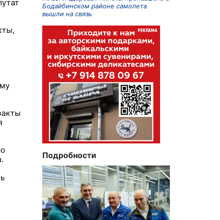
путат
Бодайбинском районе самолета
вышли на связь
кты,
ому
ракты
я
ло
Подробности
а.
рь