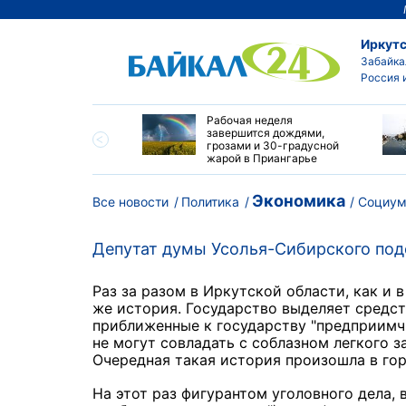
Иркутс
Забайка
Россия 
офестиваль "Море!
Рабочая неделя
ла" проведут в
завершится дождями,
ке
грозами и 30-градусной
жарой в Приангарье
Экономика
Все новости
Политика
Социу
Депутат думы Усолья-Сибирского под
Раз за разом в Иркутской области, как и 
же история. Государство выделяет средс
приближенные к государству "предприимч
не могут совладать с соблазном легкого 
Очередная такая история произошла в го
На этот раз фигурантом уголовного дела, 