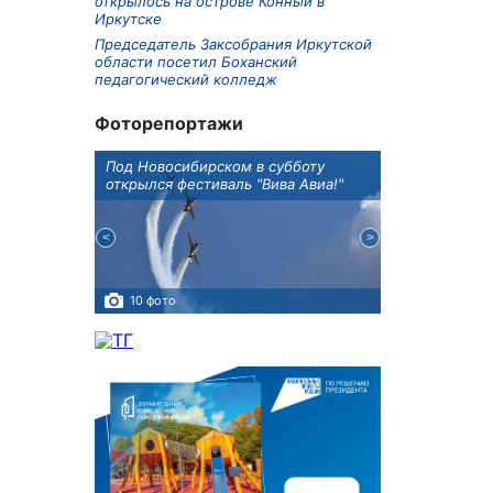
открылось на острове Конный в
Иркутске
Председатель Заксобрания Иркутской
области посетил Боханский
педагогический колледж
Фоторепортажи
Оксана
Под Новосибирском в субботу
В Иркутске го
оддержке
открылся фестиваль "Вива Авиа!"
новую детску
10 фото
5 фото