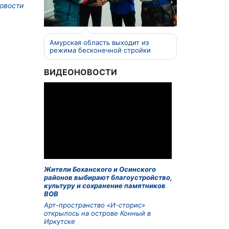
овости
Амурская область выходит из
режима бесконечной стройки
ВИДЕОНОВОСТИ
Жители Боханского и Осинского
районов выбирают благоустройство,
культуру и сохранение памятников
ВОВ
Арт-пространство «И-сторис»
открылось на острове Конный в
Иркутске