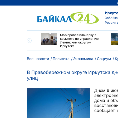
Иркутс
Забайка
Россия 
утске началась
Мэр провел планерку в
а с фотографами,
комитете по управлению
агающими сделать
Ленинским округом
и с совами
Иркутска
Все новости
Политика
Экономика
Социум
К
В Правобережном округе Иркутска дн
улиц
Днем 6 ию
электроэне
дома и объ
восстанови
сообщает «