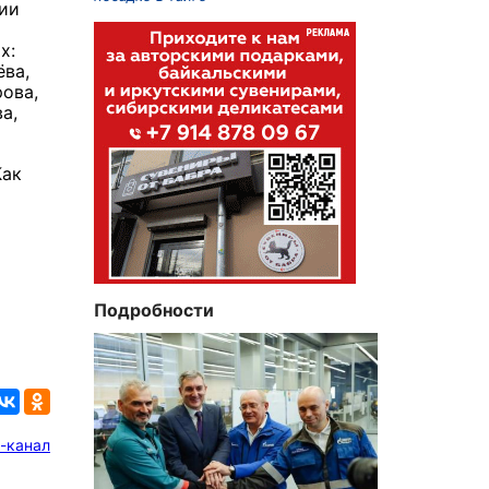
гии
х:
ёва,
рова,
а,
Как
Подробности
-канал