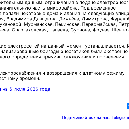
ительным данным, ограничения в подаче электроэнер
значительную часть микрорайона. Под временное
 попали некоторые дома и здания на следующих улица
я, Владимира Давыдова, Дежнёва, Димитрова, Журавл
Цукановой, Мурманская, Пекинская, Первомайская, Пет
нева, Спартаковская, Чапаева, Сурнова, Фрунзе, Шевцов
ких электросетей на данный момент устанавливается. 
иализированные бригады энергетиков были экстренно
вного определения причины отключения и проведения
электроснабжения и возвращения к штатному режиму
местному времени.
 на 6 июля 2026 года
Подписывайтесь на наш Telegram