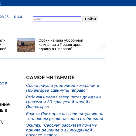
д
 2026
10:44
али
Сроки начала уборочной
Почти 7 
м
кампании в Приангарье
отправил
ьной
сдвинуты "вправо"
станций 
июле 202
САМОЕ ЧИТАЕМОЕ
ков
Сроки начала уборочной кампании в
Приангарье сдвинуты "вправо"
Рабочая неделя завершится дождями,
грозами и 30-градусной жарой в
ение
Приангарье
лые
Власти Приморья назвали ситуацию на
топливном рынке региона стабильной
я,
Экипаж "Сессны" рассказал почему
принял решение о вынужденной
посадке в тайге