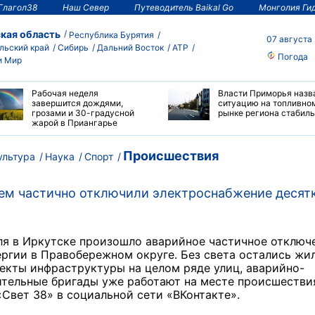
Глагол38
Наш Север
Путеводитель Baikal Go
Монголия Ги
кая область
Республика Бурятия
07 августа
льский край
Сибирь
Дальний Восток
АТР
Погода
и Мир
Рабочая неделя
Власти Приморья назв
завершится дождями,
ситуацию на топливно
грозами и 30-градусной
рынке региона стабил
жарой в Приангарье
Происшествия
ультура
Наука
Спорт
ем частично отключили электроснабжение десят
ля в Иркутске произошло аварийное частичное отключ
ргии в Правобережном округе. Без света остались жи
екты инфраструктуры на целом ряде улиц, аварийно-
тельные бригады уже работают на месте происшестви
Свет 38» в социальной сети «ВКонтакте».