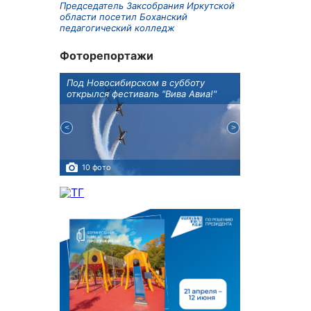
Председатель Заксобрания Иркутской
области посетил Боханский
педагогический колледж
Фоторепортажи
Оксана
Под Новосибирском в субботу
В Иркутске го
оддержке
открылся фестиваль "Вива Авиа!"
новую детску
10 фото
5 фото