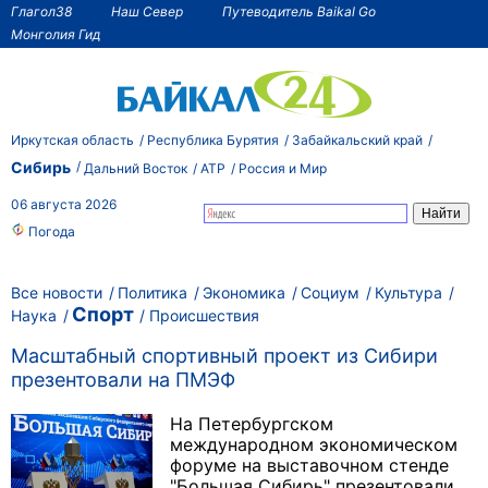
Глагол38
Наш Север
Путеводитель Baikal Go
Монголия Гид
Иркутская область
Республика Бурятия
Забайкальский край
Сибирь
Дальний Восток
АТР
Россия и Мир
06 августа 2026
Погода
Все новости
Политика
Экономика
Социум
Культура
Спорт
Наука
Происшествия
Масштабный спортивный проект из Сибири
презентовали на ПМЭФ
На Петербургском
международном экономическом
форуме на выставочном стенде
"Большая Сибирь" презентовали