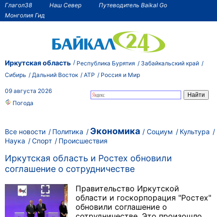
Глагол38
Наш Север
Путеводитель Baikal Go
Монголия Гид
Иркутская область
Республика Бурятия
Забайкальский край
Сибирь
Дальний Восток
АТР
Россия и Мир
09 августа 2026
Погода
Экономика
Все новости
Политика
Социум
Культура
Наука
Спорт
Происшествия
Иркутская область и Ростех обновили
соглашение о сотрудничестве
Правительство Иркутской
области и госкорпорация "Ростех"
обновили соглашение о
сотрудничестве. Это произошло