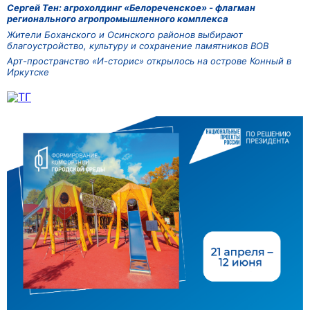
Сергей Тен: агрохолдинг «Белореченское» - флагман
регионального агропромышленного комплекса
Жители Боханского и Осинского районов выбирают
благоустройство, культуру и сохранение памятников ВОВ
Арт-пространство «И-сторис» открылось на острове Конный в
Иркутске