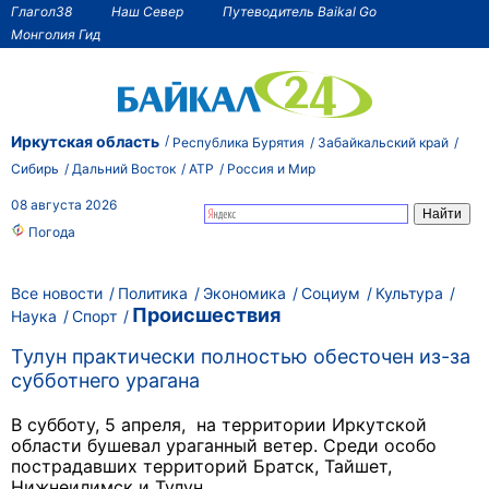
Глагол38
Наш Север
Путеводитель Baikal Go
Монголия Гид
Иркутская область
Республика Бурятия
Забайкальский край
Сибирь
Дальний Восток
АТР
Россия и Мир
08 августа 2026
Погода
Все новости
Политика
Экономика
Социум
Культура
Происшествия
Наука
Спорт
Тулун практически полностью обесточен из-за
субботнего урагана
В субботу, 5 апреля, на территории Иркутской
области бушевал ураганный ветер. Среди особо
пострадавших территорий Братск, Тайшет,
Нижнеилимск и Тулун.