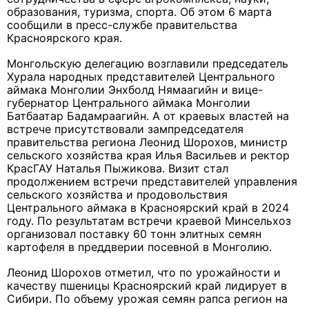
образования, туризма, спорта. Об этом 6 марта
сообщили в пресс-службе правительства
Красноярского края.
Монгольскую делегацию возглавили председатель
Хурала народных представителей Центрального
аймака Монголии Энхболд Нямаагийн и вице-
губернатор Центрального аймака Монголии
Батбаатар Бадамраагийн. А от краевых властей на
встрече присутствовали зампредседателя
правительства региона Леонид Шорохов, министр
сельского хозяйства края Илья Васильев и ректор
КрасГАУ Наталья Пыжикова. Визит стал
продолжением встречи представителей управления
сельского хозяйства и продовольствия
Центрального аймака в Красноярский край в 2024
году. По результатам встречи краевой Минсельхоз
организовал поставку 60 тонн элитных семян
картофеля в преддверии посевной в Монголию.
Леонид Шорохов отметил, что по урожайности и
качеству пшеницы Красноярский край лидирует в
Сибири. По объему урожая семян рапса регион на