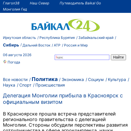
Глагол38
Наш Север
Путеводитель Baikal Go
Монголия Гид
Иркутская область
Республика Бурятия
Забайкальский край
Сибирь
Дальний Восток
АТР
Россия и Мир
06 августа 2026
Погода
Политика
Все новости
Экономика
Социум
Культура
Наука
Спорт
Происшествия
Делегация Монголии прибыла в Красноярск с
официальным визитом
В Красноярске прошла встреча представителей
регионального правительства с делегацией
Монголии. Стороны обсудили перспективы развития
сотрудничества в сфере агрокомплекса, науки,